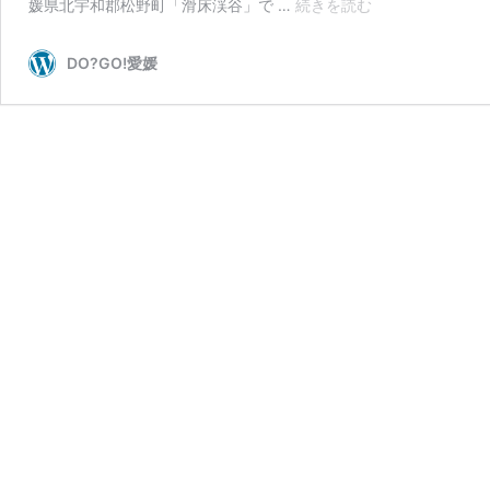
夏
媛県北宇和郡松野町「滑床渓谷」で …
続きを読む
休
み
DO?GO!愛媛
の
遊
び、
ど
こ
行
く？
何
す
る？
滑
床
渓
谷
で
キ
ャ
ニ
オ