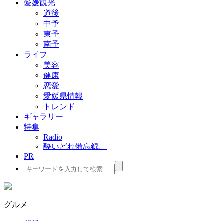
愛媛観光
道後
中予
東予
南予
ライフ
美容
健康
恋愛
愛媛県情報
トレンド
ギャラリー
特集
Radio
酔いどれ備忘録。
PR
検
索:
グルメ