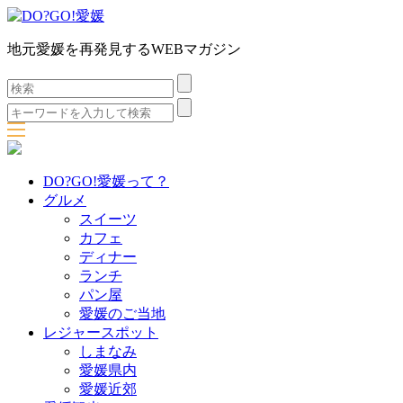
地元愛媛を再発見するWEBマガジン
検
索:
検
索:
DO?GO!愛媛って？
グルメ
スイーツ
カフェ
ディナー
ランチ
パン屋
愛媛のご当地
レジャースポット
しまなみ
愛媛県内
愛媛近郊