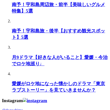
南予！宇和島周辺旅・前半【美味しいグルメ
特集】5選
南予！宇和島旅・後半【おすすめ観光スポッ
ト】5選
月9ドラマ【好きな人がいること】愛媛・今治
でロケ地巡り♩
愛媛がロケ地になった懐かしのドラマ「東京
ラブストーリー」を見ていきませんか？
Instagram