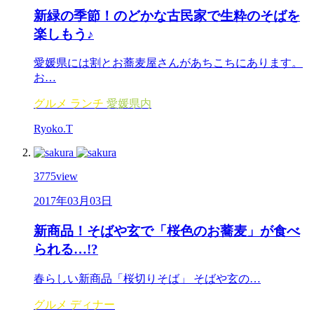
新緑の季節！のどかな古民家で生粋のそばを
楽しもう♪
愛媛県には割とお蕎麦屋さんがあちこちにあります。
お…
グルメ
ランチ
愛媛県内
Ryoko.T
3775
view
2017年03月03日
新商品！そばや玄で「桜色のお蕎麦」が食べ
られる…!?
春らしい新商品「桜切りそば」 そばや玄の…
グルメ
ディナー