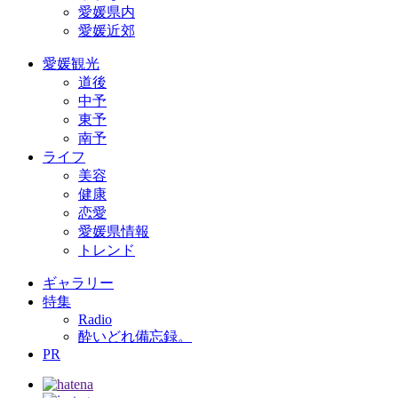
愛媛県内
愛媛近郊
愛媛観光
道後
中予
東予
南予
ライフ
美容
健康
恋愛
愛媛県情報
トレンド
ギャラリー
特集
Radio
酔いどれ備忘録。
PR