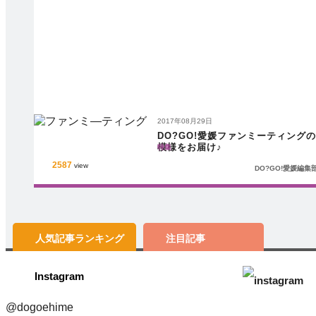
2017年08月29日
DO?GO!愛媛ファンミーティングの
模様をお届け♪
特集
2587
view
DO?GO!愛媛編集
人気記事
ランキング
注目記事
Instagram
@dogoehime