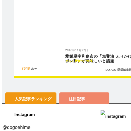
2016年11月27日
愛媛県宇和島市の「旭醤油 ふりか
ポン酢」が美味しいと話題
グルメ
愛媛のご当地
7648
view
DO?GO!愛媛編集
人気記事
ランキング
注目記事
Instagram
@dogoehime