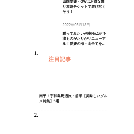
四国愛媛・GWはお得な乗
り放題チケットで遊び尽く
そう！
2022年05月18日
乗ってみたい列車No.1伊予
灘ものがたりがリニューア
ル！愛媛の海・山全てを一
人じめ
注目記事
南予！宇和島周辺旅・前半【美味しいグル
メ特集】5選