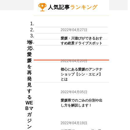
人気記事
ランキング
2022年04月27日
愛媛・川遊びができるおす
地
すめ絶景ドライブスポット
元
愛
媛
2022年04月20日
を
都心にある愛媛のアンテナ
再
ショップ【シン・エヒメ】
発
とは
見
す
2022年04月05日
る
愛媛県でのごみの分別や出
WE
し方を解説します！
Bマ
ガ
ジ
2022年04月19日
ン