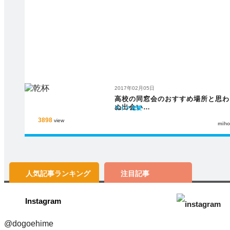
2017年02月05日
高校の同窓会のおすすめ場所と思わ
ぬ出会い…
ライフ
恋愛
3898
view
miho
人気記事
ランキング
注目記事
Instagram
@dogoehime