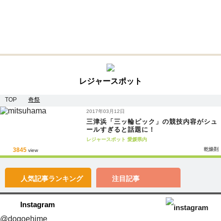
レジャースポット
TOP
奇祭
2017年03月12日
三津浜「三ッ輪ピック」の競技内容がシュ
ールすぎると話題に！
レジャースポット
愛媛県内
3845
乾燥剤
view
人気記事
ランキング
注目記事
Instagram
@dogoehime