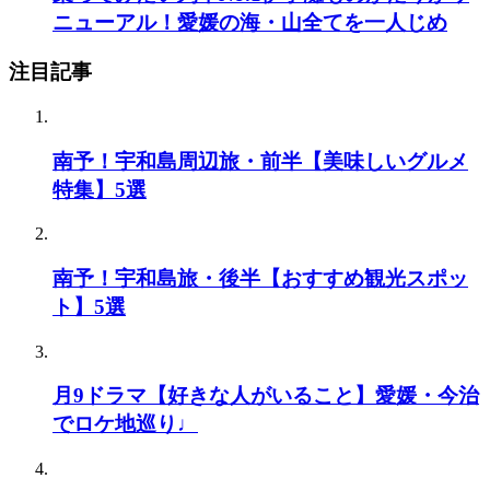
ニューアル！愛媛の海・山全てを一人じめ
注目記事
南予！宇和島周辺旅・前半【美味しいグルメ
特集】5選
南予！宇和島旅・後半【おすすめ観光スポッ
ト】5選
月9ドラマ【好きな人がいること】愛媛・今治
でロケ地巡り♩