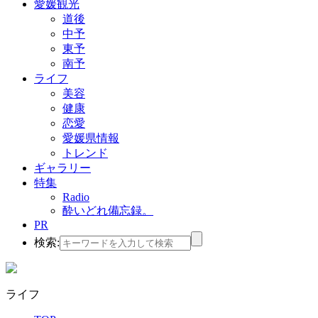
愛媛観光
道後
中予
東予
南予
ライフ
美容
健康
恋愛
愛媛県情報
トレンド
ギャラリー
特集
Radio
酔いどれ備忘録。
PR
検索:
ライフ