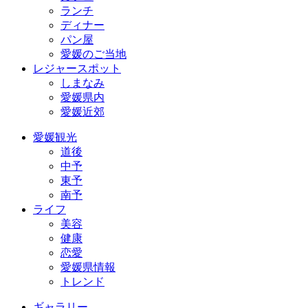
ランチ
ディナー
パン屋
愛媛のご当地
レジャースポット
しまなみ
愛媛県内
愛媛近郊
愛媛観光
道後
中予
東予
南予
ライフ
美容
健康
恋愛
愛媛県情報
トレンド
ギャラリー