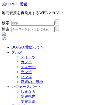
地元愛媛を再発見するWEBマガジン
検索:
検索:
DO?GO!愛媛って？
グルメ
スイーツ
カフェ
ディナー
ランチ
パン屋
愛媛のご当地
レジャースポット
しまなみ
愛媛県内
愛媛近郊