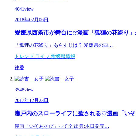
4041
view
2018年02月06日
愛媛県西条市が舞台に!?漫画「狐狸の花盗り
「狐狸の花盗り」あらすじは？ 愛媛県の西…
トレンド
ライフ
愛媛県情報
律香
3548
view
2017年12月23日
瀬戸内のスローライフに癒される♡漫画「いそ
漫画「いそあそび」って？ 出典:本日発売…