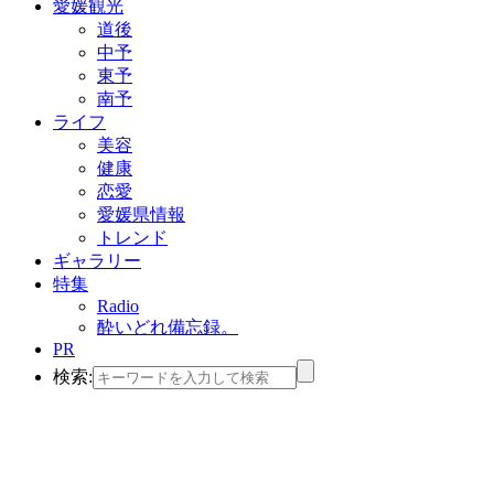
愛媛観光
道後
中予
東予
南予
ライフ
美容
健康
恋愛
愛媛県情報
トレンド
ギャラリー
特集
Radio
酔いどれ備忘録。
PR
検索: