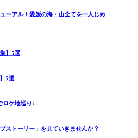
ニューアル！愛媛の海・山全てを一人じめ
集】5選
】5選
でロケ地巡り♩
ブストーリー」を見ていきませんか？