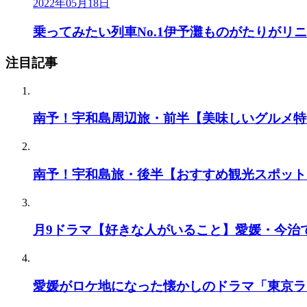
2022年05月18日
乗ってみたい列車No.1伊予灘ものがたりがリ
注目記事
南予！宇和島周辺旅・前半【美味しいグルメ特
南予！宇和島旅・後半【おすすめ観光スポット
月9ドラマ【好きな人がいること】愛媛・今治
愛媛がロケ地になった懐かしのドラマ「東京ラ