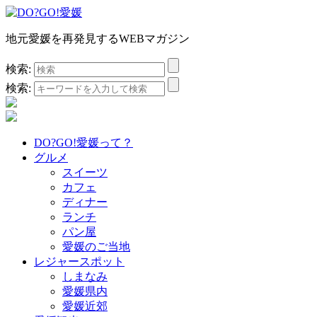
地元愛媛を再発見するWEBマガジン
検索:
検索:
DO?GO!愛媛って？
グルメ
スイーツ
カフェ
ディナー
ランチ
パン屋
愛媛のご当地
レジャースポット
しまなみ
愛媛県内
愛媛近郊