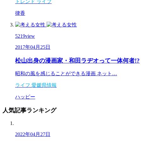
トレンド
ライフ
律香
5219
view
2017年04月25日
松山出身の漫画家・和田ラヂオって一体何者!?
昭和の風を感じることができる漫画 ネット…
ライフ
愛媛県情報
ハッピー
人気記事
ランキング
2022年04月27日