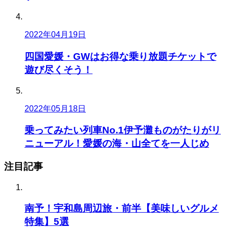
2022年04月19日
四国愛媛・GWはお得な乗り放題チケットで
遊び尽くそう！
2022年05月18日
乗ってみたい列車No.1伊予灘ものがたりがリ
ニューアル！愛媛の海・山全てを一人じめ
注目記事
南予！宇和島周辺旅・前半【美味しいグルメ
特集】5選