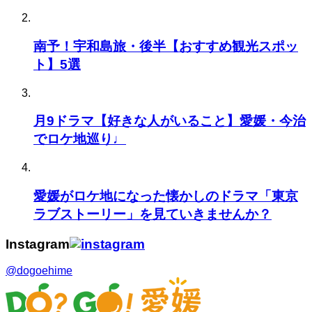
南予！宇和島旅・後半【おすすめ観光スポッ
ト】5選
月9ドラマ【好きな人がいること】愛媛・今治
でロケ地巡り♩
愛媛がロケ地になった懐かしのドラマ「東京
ラブストーリー」を見ていきませんか？
Instagram
@dogoehime