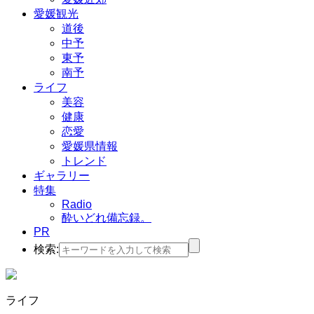
愛媛観光
道後
中予
東予
南予
ライフ
美容
健康
恋愛
愛媛県情報
トレンド
ギャラリー
特集
Radio
酔いどれ備忘録。
PR
検索:
ライフ