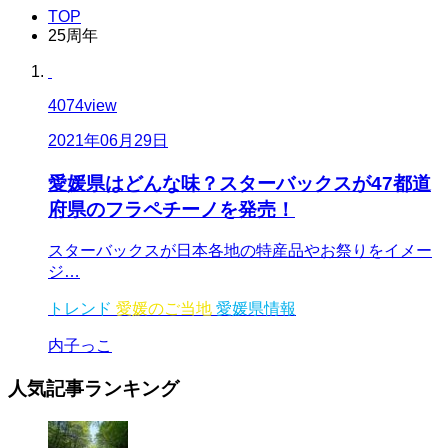
TOP
25周年
4074
view
2021年06月29日
愛媛県はどんな味？スターバックスが47都道
府県のフラペチーノを発売！
スターバックスが日本各地の特産品やお祭りをイメー
ジ…
トレンド
愛媛のご当地
愛媛県情報
内子っこ
人気記事
ランキング