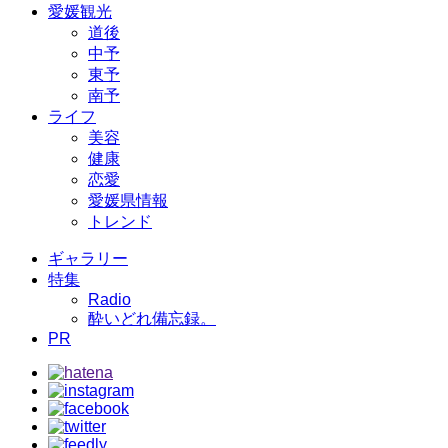
愛媛観光
道後
中予
東予
南予
ライフ
美容
健康
恋愛
愛媛県情報
トレンド
ギャラリー
特集
Radio
酔いどれ備忘録。
PR