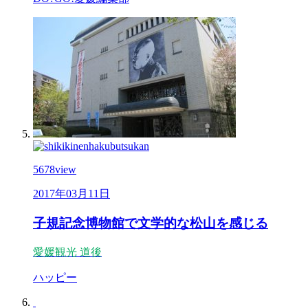
5678
view
2017年03月11日
子規記念博物館で文学的な松山を感じる
愛媛観光
道後
ハッピー