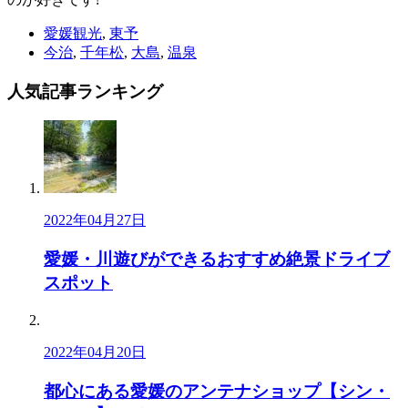
愛媛観光
,
東予
今治
,
千年松
,
大島
,
温泉
人気記事
ランキング
2022年04月27日
愛媛・川遊びができるおすすめ絶景ドライブ
スポット
2022年04月20日
都心にある愛媛のアンテナショップ【シン・