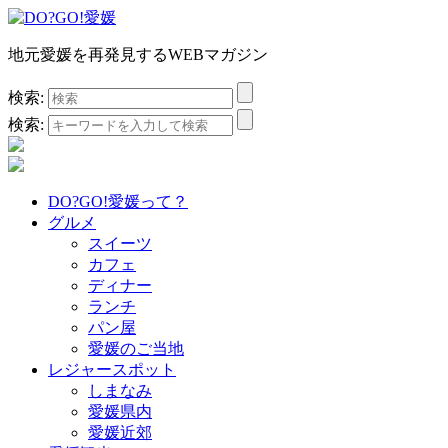
地元愛媛を再発見するWEBマガジン
検索:
検索:
DO?GO!愛媛って？
グルメ
スイーツ
カフェ
ディナー
ランチ
パン屋
愛媛のご当地
レジャースポット
しまなみ
愛媛県内
愛媛近郊