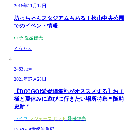
2016年11月12日
坊っちゃんスタジアムもある！松山中央公園
でのイベント情報
中予
愛媛観光
くうたん
2463
view
2021年07月28日
【DO?GO!愛媛編集部がオススメする】お子
様と夏休みに遊びに行きたい場所特集＊随時
更新＊
ライフ
レジャースポット
愛媛観光
DO?GO!愛媛編集部