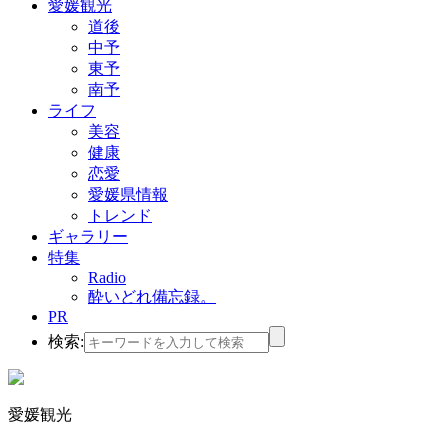
愛媛観光
道後
中予
東予
南予
ライフ
美容
健康
恋愛
愛媛県情報
トレンド
ギャラリー
特集
Radio
酔いどれ備忘録。
PR
検索:
愛媛観光