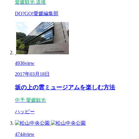
愛媛観光
道後
DO?GO!愛媛編集部
4936
view
2017年03月18日
坂の上の雲ミュージアムを楽しむ方法
中予
愛媛観光
ハッピー
4744
view