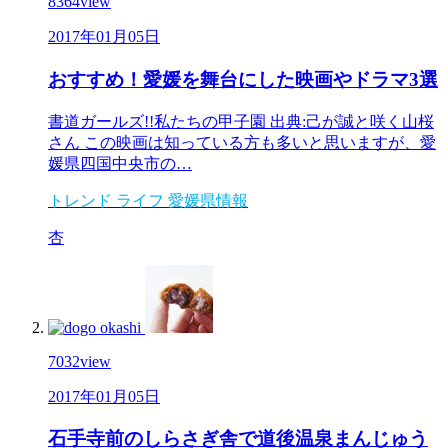
8364
view
2017年01月05日
おすすめ！愛媛を舞台にした映画やドラマ3選
書道ガールズ!!私たちの甲子園 出典:己が誠と咲く山桜
さん この映画は知っている方も多いと思いますが、愛
媛県四国中央市の…
トレンド
ライフ
愛媛県情報
杏
7032
view
2017年01月05日
石手寺前のしらさぎ舎で道後温泉まんじゅう