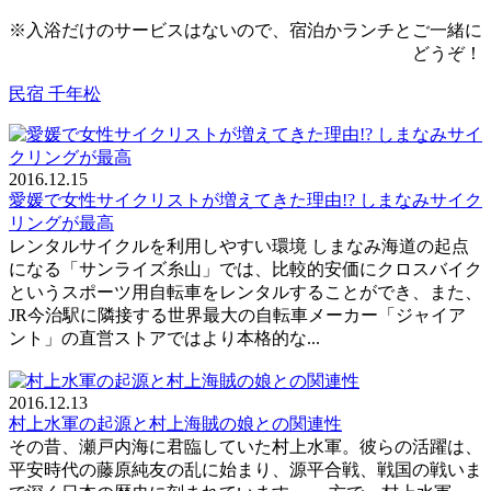
※入浴だけのサービスはないので、宿泊かランチとご一緒に
どうぞ！
民宿 千年松
2016.12.15
愛媛で女性サイクリストが増えてきた理由!? しまなみサイク
リングが最高
レンタルサイクルを利用しやすい環境 しまなみ海道の起点
になる「サンライズ糸山」では、比較的安価にクロスバイク
というスポーツ用自転車をレンタルすることができ、また、
JR今治駅に隣接する世界最大の自転車メーカー「ジャイア
ント」の直営ストアではより本格的な...
2016.12.13
村上水軍の起源と村上海賊の娘との関連性
その昔、瀬戸内海に君臨していた村上水軍。彼らの活躍は、
平安時代の藤原純友の乱に始まり、源平合戦、戦国の戦いま