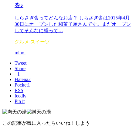
を♪
しらさぎ舎ってどんなお店？ しらさぎ舎は2015年4月
30日にオープンした和菓子屋さんです。まだオープン
してそんなに経って…
グルメ
スイーツ
miho.
Tweet
Share
+1
Hatena
2
Pocket
1
RSS
feedly
Pin it
この記事が気に入ったらいいね！しよう