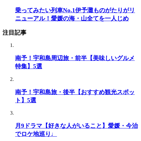
乗ってみたい列車No.1伊予灘ものがたりがリ
ニューアル！愛媛の海・山全てを一人じめ
注目記事
南予！宇和島周辺旅・前半【美味しいグルメ
特集】5選
南予！宇和島旅・後半【おすすめ観光スポッ
ト】5選
月9ドラマ【好きな人がいること】愛媛・今治
でロケ地巡り♩