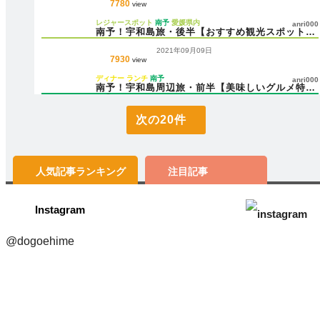
7780
view
レジャースポット
南予
愛媛県内
anri000
南予！宇和島旅・後半【おすすめ観光スポット】
5選
2021年09月09日
7930
view
ディナー
ランチ
南予
anri000
南予！宇和島周辺旅・前半【美味しいグルメ特
集】5選
次の20件
人気記事
ランキング
注目記事
Instagram
@dogoehime