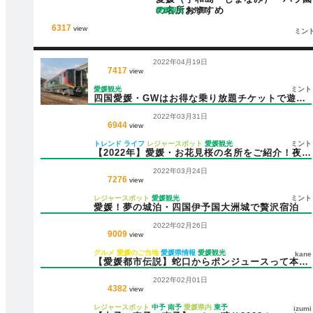
の名所おすすめ
愛媛観光
未分類
6317
view
ミン
2022年04月19日
7417
view
愛媛観光
ミント
四国愛媛・GWはお得な乗り放題チケットで遊び
尽くそう！
2022年03月31日
6944
view
トレンド
ライフ
レジャースポット
愛媛観光
ミント
【2022年】愛媛・お花見桜の名所をご紹介！夜桜
やライトアップの期間も！！
2022年03月24日
7276
view
レジャースポット
愛媛観光
ミント
愛媛！夢の城泊・四国伊予国大洲城で贅沢宿泊
2022年02月26日
9009
view
グルメ
愛媛のご当地
愛媛県情報
愛媛観光
kane
【愛媛都市伝説】蛇口からポンジュースって本当
なの？
2022年02月01日
4382
view
レジャースポット
中予
南予
愛媛県内
東予
izumi