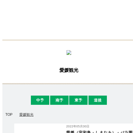
愛媛観光
中予
南予
東予
道後
TOP
愛媛観光
2022年05月30日
愛媛（宇和島・しまなみ）・バラ園