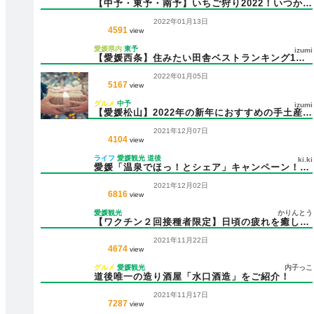
【中予・東予・南予】いちご狩り2022！いつから
いつまで？エリア別に解説
2022年01月13日
4591
view
愛媛県内
東予
izumi
【愛媛西条】住みたい田舎ベストランキング1
位！人気の理由は？
2022年01月05日
5167
view
グルメ
中予
izumi
【愛媛松山】2022年の新年におすすめの手土産4
選！用途や年代に合わせてご紹介♪
2021年12月07日
4104
view
ライフ
愛媛観光
道後
ki.ki
愛媛「温泉でほっ！とシェア」キャンペーン！道
後温泉へGO
2021年12月02日
6816
view
愛媛観光
かりんとう
【ワクチン２回接種者限定】日頃の疲れを癒しま
せんか？愛媛県宿泊施設
2021年11月22日
4674
view
グルメ
愛媛観光
内子っこ
道後唯一の造り酒屋「水口酒造」をご紹介！
2021年11月17日
7287
view