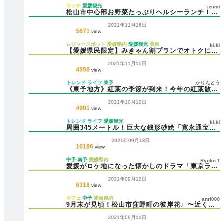
ランチ
愛媛観光
izumi
松山市中心部お野菜たっぷりヘルシーランチ！お
すすめ３選
2021年11月16日
5671
view
レジャースポット
愛媛県内
愛媛観光
温泉
ki.ki
【愛媛県民限定】みきゃん割プランでオトクに宿
泊しませんか？
2021年11月15日
4958
view
トレンド
ライフ
東予
かりんとう
《東予地方》紅葉の季節が到来！今年の紅葉散策
はここに決めた♪
2021年10月12日
4901
view
トレンド
ライフ
愛媛観光
ki.ki
周囲345メートル！巨大な銭形砂絵「寛永通宝」
とは？
2021年09月13日
10186
view
中予
南予
愛媛県内
Ryoko.T
愛媛がロケ地になった懐かしのドラマ「東京ラブ
ストーリー」を見ていきませんか？
2021年09月12日
6318
view
カフェ
中予
愛媛県内
anri000
9月末が見頃！松山市窪野町の彼岸花♩〜近くの
カフェに寄り道〜
2021年09月11日