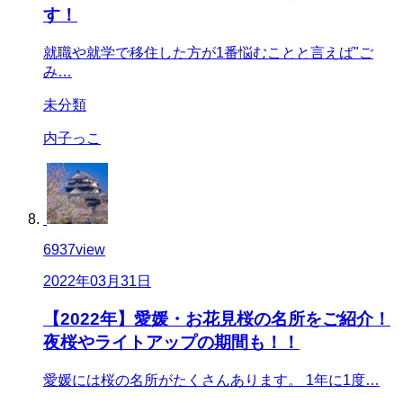
す！
就職や就学で移住した方が1番悩むことと言えば"ご
み…
未分類
内子っこ
6937
view
2022年03月31日
【2022年】愛媛・お花見桜の名所をご紹介！
夜桜やライトアップの期間も！！
愛媛には桜の名所がたくさんあります。 1年に1度…