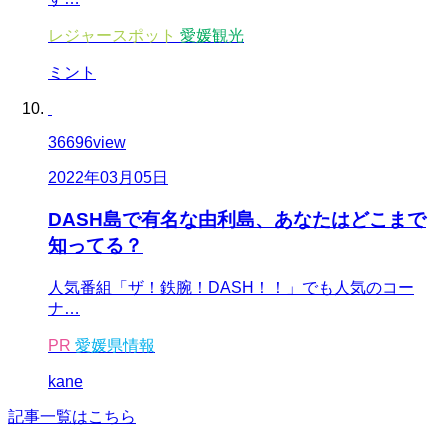
レジャースポット
愛媛観光
ミント
36696
view
2022年03月05日
DASH島で有名な由利島、あなたはどこまで
知ってる？
人気番組「ザ！鉄腕！DASH！！」でも人気のコー
ナ…
PR
愛媛県情報
kane
記事一覧はこちら