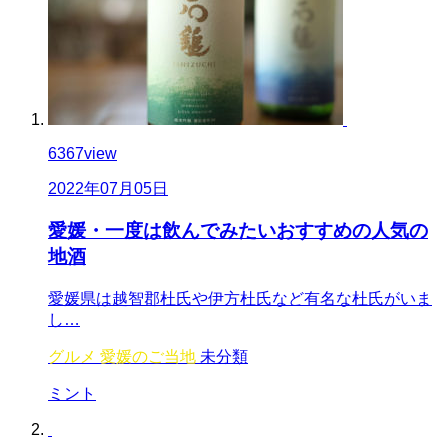
6367
view
2022年07月05日
愛媛・一度は飲んでみたいおすすめの人気の
地酒
愛媛県は越智郡杜氏や伊方杜氏など有名な杜氏がいま
し…
グルメ
愛媛のご当地
未分類
ミント