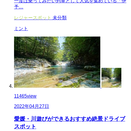
一度は乗ってみたい列車として人気を集めている「伊
予…
レジャースポット
未分類
ミント
11465
view
2022年04月27日
愛媛・川遊びができるおすすめ絶景ドライブ
スポット