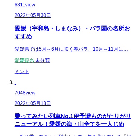
6311
view
2022年05月30日
愛媛（宇和島・しまなみ）・バラ園の名所お
すすめ
愛媛県では5月～6月に咲く春バラ、10月～11月に…
愛媛観光
未分類
ミント
7048
view
2022年05月18日
乗ってみたい列車No.1伊予灘ものがたりがリ
ニューアル！愛媛の海・山全てを一人じめ