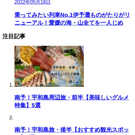
2022年05月18日
乗ってみたい列車No.1伊予灘ものがたりがリ
ニューアル！愛媛の海・山全てを一人じめ
注目記事
南予！宇和島周辺旅・前半【美味しいグルメ
特集】5選
南予！宇和島旅・後半【おすすめ観光スポッ