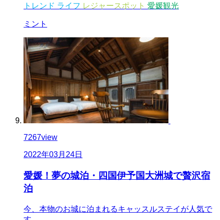
トレンド
ライフ
レジャースポット
愛媛観光
ミント
7267
view
2022年03月24日
愛媛！夢の城泊・四国伊予国大洲城で贅沢宿
泊
今、本物のお城に泊まれるキャッスルステイが人気で
す…