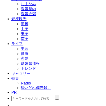
しまなみ
愛媛県内
愛媛近郊
愛媛観光
道後
中予
東予
南予
ライフ
美容
健康
恋愛
愛媛県情報
トレンド
ギャラリー
特集
Radio
酔いどれ備忘録。
PR
検
索: