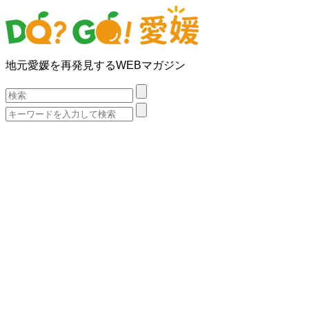
地元愛媛を再発見するWEBマガジン
検
索:
検
索: