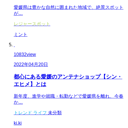
愛媛県は豊かな自然に囲まれた地域で、絶景スポット
が…
レジャースポット
ミント
10832
view
2022年04月20日
都心にある愛媛のアンテナショップ【シン・
エヒメ】とは
新年度、進学や就職・転勤などで愛媛県を離れ、今春
か…
トレンド
ライフ
未分類
ki.ki