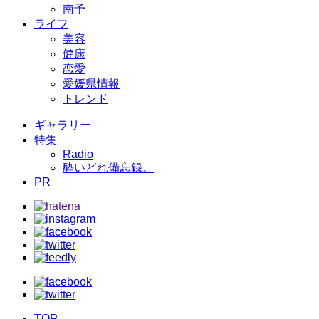
南予
ライフ
美容
健康
恋愛
愛媛県情報
トレンド
ギャラリー
特集
Radio
酔いどれ備忘録。
PR
TOP