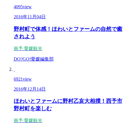
4095
view
2016年11月04日
野村町で体感！ほわいとファームの自然で癒
されよう
南予
愛媛観光
DO?GO!愛媛編集部
6921
view
2016年12月14日
ほわいとファームに野村乙亥大相撲！西予市
野村町を楽しむ
南予
愛媛観光