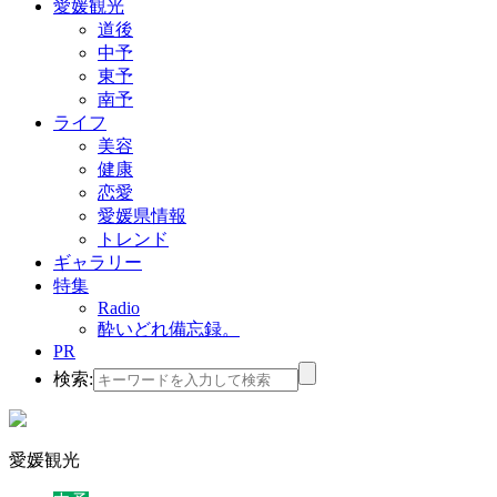
愛媛観光
道後
中予
東予
南予
ライフ
美容
健康
恋愛
愛媛県情報
トレンド
ギャラリー
特集
Radio
酔いどれ備忘録。
PR
検索:
愛媛観光