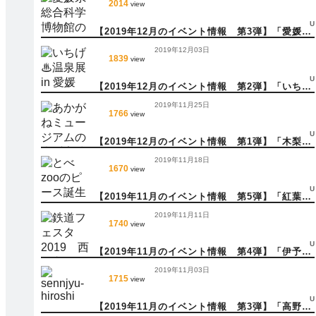
2014
view
U
【2019年12月のイベント情報 第3弾】「愛媛県
総合科学博物館 クリスマスイベント」_(12月21
2019年12月03日
日(土))他 多数
1839
view
U
【2019年12月のイベント情報 第2弾】「いちげ
♨温泉展 in 愛媛」_(12月15日(日))他 多数
2019年11月25日
1766
view
U
【2019年12月のイベント情報 第1弾】「木梨憲
武展 Timing －瞬間の光り－」_(12月7日(土))
2019年11月18日
他 多数
1670
view
U
【2019年11月のイベント情報 第5弾】「紅葉の
内子線ワイン列車」_(11月30日(土))他 多数
2019年11月11日
1740
view
U
【2019年11月のイベント情報 第4弾】「伊予西
条 鉄道フェスタ2019」_(11月23日(土))他 多
2019年11月03日
数
1715
view
U
【2019年11月のイベント情報 第3弾】「高野山