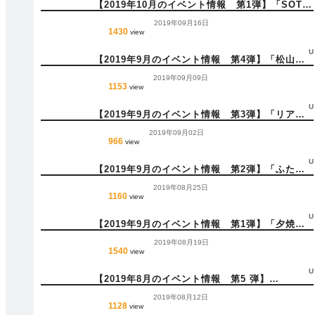
【2019年10月のイベント情報 第1弾】「SOTO
YOGA IN NARUKAWA」_(10月6日(日))他 多数
2019年09月16日
1430
view
U
【2019年9月のイベント情報 第4弾】「松山空
港 空の日フェスタ2019」_(9月28日(土))他 多
2019年09月09日
数
1153
view
U
【2019年9月のイベント情報 第3弾】「リアル
脱出ゲーム×名探偵コナン「紺青の美術館からの
2019年09月02日
脱出」」_(9月22日(日))他 多数
966
view
U
【2019年9月のイベント情報 第2弾】「ふたみT
シャツアートフェスティバル2019」_(9月14日
2019年08月25日
(土))他 多数
1160
view
U
【2019年9月のイベント情報 第1弾】「夕焼け
プラットホームコンサート34」_(9月7日(土))他
2019年08月19日
多数
1540
view
U
【2019年8月のイベント情報 第5 弾】
「Reboot Festival 2019」_(8月31日(土))他
2019年08月12日
多数
1128
view