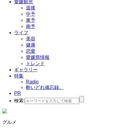
愛媛観光
道後
中予
東予
南予
ライフ
美容
健康
恋愛
愛媛県情報
トレンド
ギャラリー
特集
Radio
酔いどれ備忘録。
PR
検索:
グルメ