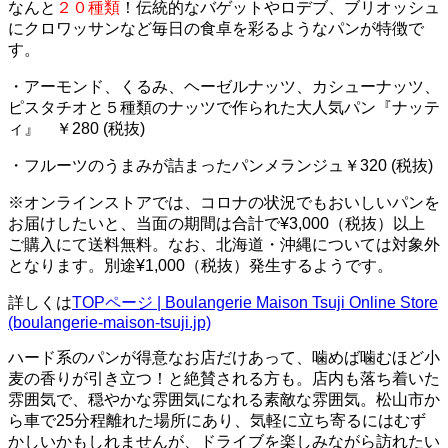
なんと
２０種類
！伝統的なバゲットやロデブ、ブリオッシュ
にクロワッサンなど毎日の食卓を彩るようなパンが特徴で
す。
・アーモンド、くるみ、ヘーゼルナッツ、カシューナッツ、
ピスタチオと５種類のナッツで作られた大人気パン『ナッテ
ィ』 ￥280 (税抜)
・フルーツのうまみが詰まったパンメランジュ￥320 (税抜)
※オンラインストアでは、コロナの状況でもおいしいパンを
お届けしたいと、当面の期間は合計で¥3,000（税抜）以上
ご購入にて送料無料。なお、北海道・沖縄については対象外
となります。別途¥1,000（税抜）発生するようです。
詳しくは
TOPページ | Boulangerie Maison Tsuji Online Store
(boulangerie-maison-tsuji.jp)
ハード系のパンが得意なお店だけあって、噛めば噛むほど小
麦の香りが引き立つ！と絶賛される方も。店内も落ち着いた
雰囲気で、穏やかな雰囲気になれる素敵な雰囲気。松山市か
ら車で25分程離れた場所にあり、気軽に立ち寄るにはむず
かしいかもしれませんが、ドライブを楽しみながら訪れたい