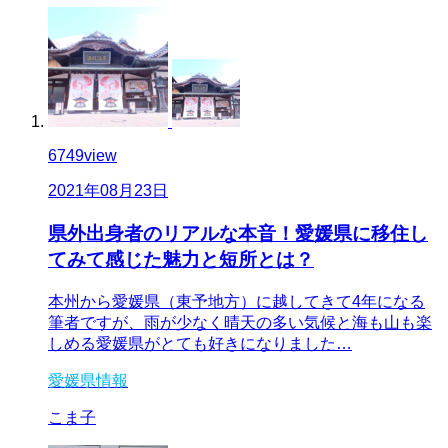
6749
view
2021年08月23日
県外出身者のリアルな本音！愛媛県に移住し
てみて感じた魅力と短所とは？
本州から愛媛県（東予地方）に越してきて4年になる
筆者ですが、雨が少なく晴天の多い気候と海も山も楽
しめる愛媛県がとても好きになりました…
愛媛県情報
こま子