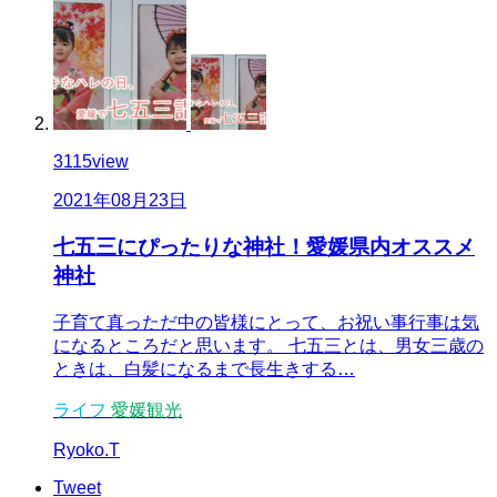
3115
view
2021年08月23日
七五三にぴったりな神社！愛媛県内オススメ
神社
子育て真っただ中の皆様にとって、お祝い事行事は気
になるところだと思います。 七五三とは、男女三歳の
ときは、白髪になるまで長生きする…
ライフ
愛媛観光
Ryoko.T
Tweet