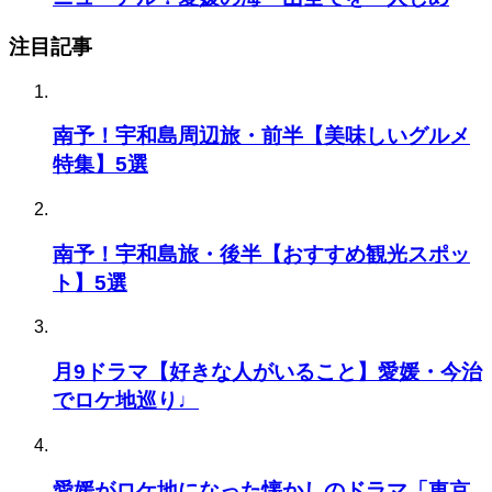
注目記事
南予！宇和島周辺旅・前半【美味しいグルメ
特集】5選
南予！宇和島旅・後半【おすすめ観光スポッ
ト】5選
月9ドラマ【好きな人がいること】愛媛・今治
でロケ地巡り♩
愛媛がロケ地になった懐かしのドラマ「東京