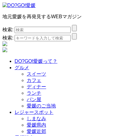
地元愛媛を再発見するWEBマガジン
検索:
検索:
DO?GO!愛媛って？
グルメ
スイーツ
カフェ
ディナー
ランチ
パン屋
愛媛のご当地
レジャースポット
しまなみ
愛媛県内
愛媛近郊