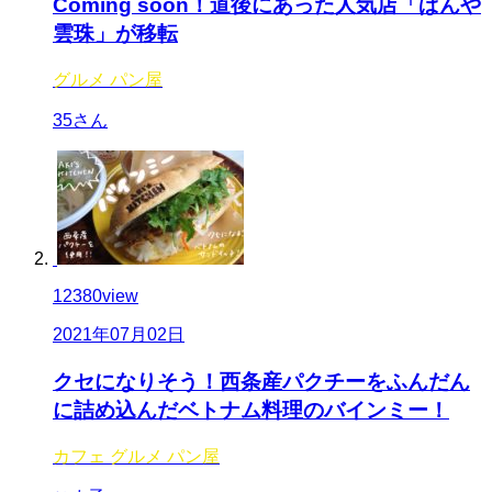
Coming soon！道後にあった人気店「ぱんや
雲珠」が移転
グルメ
パン屋
35さん
12380
view
2021年07月02日
クセになりそう！西条産パクチーをふんだん
に詰め込んだベトナム料理のバインミー！
カフェ
グルメ
パン屋