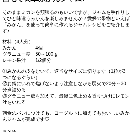
そのままミカンを頬張るのもいいですが、ジャムを手作りし
てひと味違うみかんを楽しみませんか？愛媛の果物といえば
「みかん」を使って簡単に作れるジャムレシピをご紹介しま
す♪
材料（4人分）
みかん 4個
グラニュー糖 50～100ｇ
レモン果汁 1/2個分
①みかんの皮をむいて、適当なサイズに切ります（1粒が3
つになるぐらい）
②お鍋にいれて焦げないよう注意しながら弱火で20分～30
分煮詰める
③グラニュー糖を加えて、最後に色止め＆香りづけにレモン
汁をいれる
朝食のパンにつけても、ヨーグルトに加えてもおいしいみか
んジャムが完成です♡
まとめ