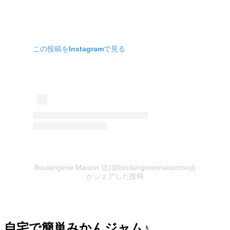
この投稿をInstagramで見る
Boulangerie Maison 辻(@boulangeriemaisontsuji)
がシェアした投稿
自宅で簡単みかんジャム♪