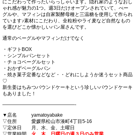
にこだわって作ったいらっしゃいます。隠れ家のようなおし
ゃれ感が魅力の1つ。週3日だけオープンされていて、べー
グルや、マフィンは自家製酵母種と三温糖を使用して作られ
ています♪素材にこだわり、全粒粉やライ麦など自然なもの
を選びどこか懐かしいパン屋さんです。
通常のベーグルやマフィンだけでなく
・ギフトBOX
・シンプルパンセット
・チョコベーグルセット
・おかずベーグルパン
・焼き菓子定番
などなど・・どれにしようか迷うセット商品
♡
新生姜はちみつパウンドケーキという珍しいパウンドケーキ
もありました！
———————————————-
▼店名 yamatoyabake
▽住所 愛媛県松山市湊町4丁目5-16
▽定休日 月、水、金、土曜日
▽営業時間
火、木、日曜日の週３日のみ営業