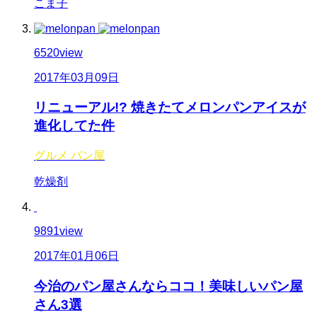
こま子
6520
view
2017年03月09日
リニューアル!? 焼きたてメロンパンアイスが
進化してた件
グルメ
パン屋
乾燥剤
9891
view
2017年01月06日
今治のパン屋さんならココ！美味しいパン屋
さん3選