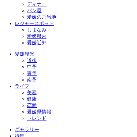
ディナー
パン屋
愛媛のご当地
レジャースポット
しまなみ
愛媛県内
愛媛近郊
愛媛観光
道後
中予
東予
南予
ライフ
美容
健康
恋愛
愛媛県情報
トレンド
ギャラリー
特集