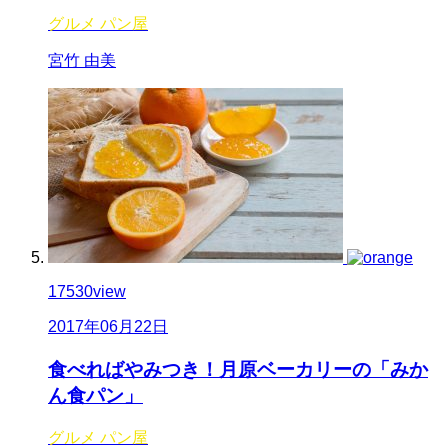
グルメ
パン屋
宮竹 由美
17530
view
2017年06月22日
食べればやみつき！月原ベーカリーの「みか
ん食パン」
グルメ
パン屋