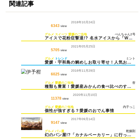
関連記事
2018年10月24日
6343
view
グルメ
スイーツ
愛媛のご当地
ぺんちゃん2号
アイスで花粉症撃退!? 名水アイスから「Wみ
きゃんヨーグルトアイスバー」発売
2021年05月25日
5705
view
グルメ
トレンド
ミント
愛媛・宇和島の鯛めしお取り寄せ！人気おす
すめ商品！
2016年11月29日
6025
view
グルメ
愛媛のご当地
杏
種類も豊富！愛媛産みかんの食べ比べのすす
め
2020年11月10日
11378
view
グルメ
愛媛のご当地
内子っこ
個性が強すぎる？愛媛のおでん事情
2017年09月14日
9147
view
グルメ
パン屋
乾燥剤
幻のパン屋!?「カナルベーカリー」に行って