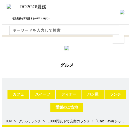
地元愛媛を再発見するWEBマガジン
グルメ
カフェ
スイーツ
ディナー
パン屋
ランチ
愛媛のご当地
TOP
グルメ
,
ランチ
1000円以下で充実のランチ！「Chic Fava(シック
ファバ)」