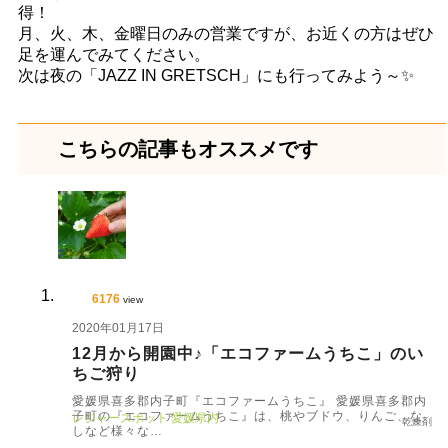
得！
月、火、木、金曜日のみの営業ですが、お近くの方はぜひ
足を運んでみてください。
次は夜の「JAZZ IN GRETSCH」にも行ってみよう～✨
こちらの記事もオススメです
6176
view
2020年01月17日
12月から開園中♪「エコファームうちこ」のい
ちご狩り
愛媛県喜多郡内子町『エコファームうちこ』 愛媛県喜多郡内
子町の『エコファームうちこ』は、桃やブドウ、りんご、な
レジャースポット
愛媛県内
乾燥剤
しなど様々な…