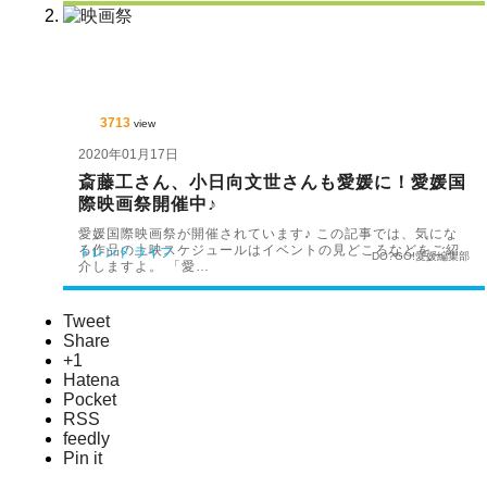
3713
view
2020年01月17日
斎藤工さん、小日向文世さんも愛媛に！愛媛国
際映画祭開催中♪
愛媛国際映画祭が開催されています♪ この記事では、気にな
る作品の上映スケジュールはイベントの見どころなどをご紹
トレンド
ライフ
DO?GO!愛媛編集部
介しますよ。 「愛…
Tweet
Share
+1
Hatena
Pocket
RSS
feedly
Pin it