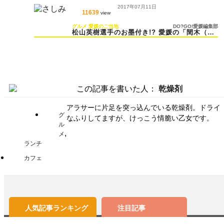
みた！
2017年07月11日
11639
view
グルメ
愛媛のご当地
DO?GO!愛媛編集部
松山英樹選手のお墨付き!? 愛媛の「閏木（う
るき）醤油」って
この記事を書いた人：
乾燥剤
アラサーに片足を突っ込んでいる乾燥剤。ドライ
グ
なふりしてますが、けっこう情脆い乙女です。
ル
,
メ
ランチ
カフェ
人気記事
ランキング
注目記事