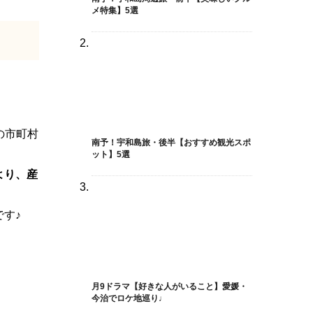
メ特集】5選
の市町村
南予！宇和島旅・後半【おすすめ観光スポ
ット】5選
より、産
す♪
月9ドラマ【好きな人がいること】愛媛・
今治でロケ地巡り♩