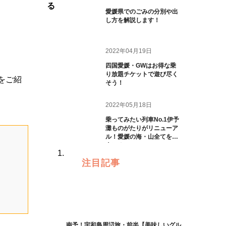
る
愛媛県でのごみの分別や出
し方を解説します！
2022年04月19日
四国愛媛・GWはお得な乗
り放題チケットで遊び尽く
」をご紹
そう！
2022年05月18日
乗ってみたい列車No.1伊予
灘ものがたりがリニューア
ル！愛媛の海・山全てを一
人じめ
注目記事
南予！宇和島周辺旅・前半【美味しいグル