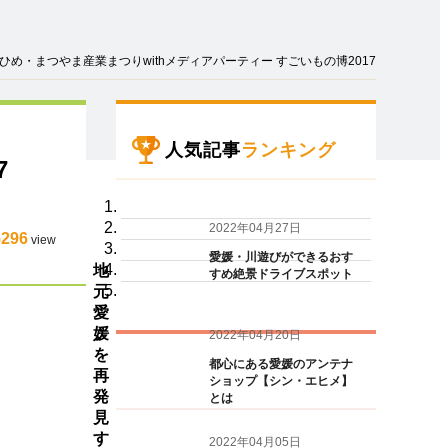
ひめ・まつやま産業まつりwithメディアパーティー すごいもの博2017
人気記事
ランキング
7
2022年04月27日
5296
view
愛媛・川遊びができるおす
地
すめ絶景ドライブスポット
元
愛
媛
2022年04月20日
を
都心にある愛媛のアンテナ
再
ショップ【シン・エヒメ】
発
とは
見
す
2022年04月05日