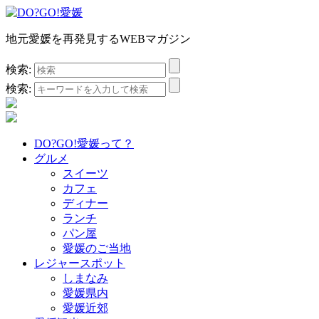
地元愛媛を再発見するWEBマガジン
検索:
検索:
DO?GO!愛媛って？
グルメ
スイーツ
カフェ
ディナー
ランチ
パン屋
愛媛のご当地
レジャースポット
しまなみ
愛媛県内
愛媛近郊