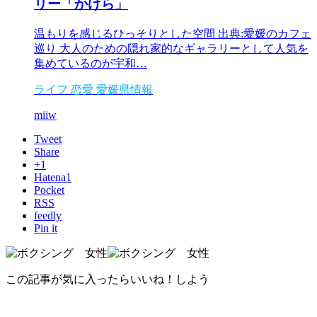
リー「かけら」
温もりを感じるひっそりとした空間 出典:愛媛のカフェ
巡り 大人のための隠れ家的なギャラリーとして人気を
集めているのが宇和…
ライフ
恋愛
愛媛県情報
miiw
Tweet
Share
+1
Hatena
1
Pocket
RSS
feedly
Pin it
この記事が気に入ったらいいね！しよう