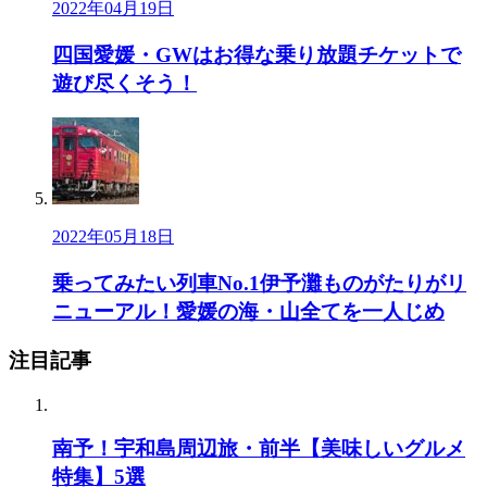
2022年04月19日
四国愛媛・GWはお得な乗り放題チケットで
遊び尽くそう！
2022年05月18日
乗ってみたい列車No.1伊予灘ものがたりがリ
ニューアル！愛媛の海・山全てを一人じめ
注目記事
南予！宇和島周辺旅・前半【美味しいグルメ
特集】5選