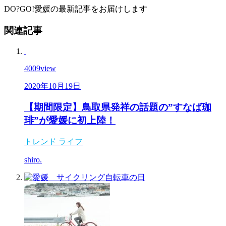
DO?GO!愛媛の最新記事をお届けします
関連記事
4009
view
2020年10月19日
【期間限定】鳥取県発祥の話題の”すなば珈
琲”が愛媛に初上陸！
トレンド
ライフ
shiro.