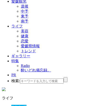
愛媛観光
道後
中予
東予
南予
ライフ
美容
健康
恋愛
愛媛県情報
トレンド
ギャラリー
特集
Radio
酔いどれ備忘録。
PR
検索:
ライフ