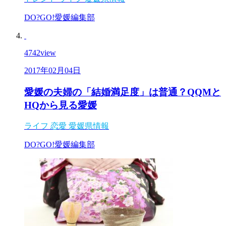
DO?GO!愛媛編集部
4742
view
2017年02月04日
愛媛の夫婦の「結婚満足度」は普通？QQMと
HQから見る愛媛
ライフ
恋愛
愛媛県情報
DO?GO!愛媛編集部