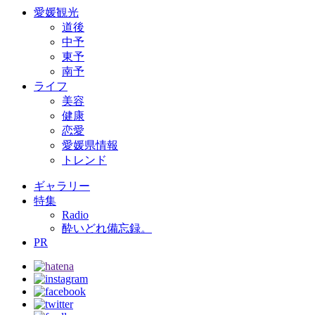
愛媛観光
道後
中予
東予
南予
ライフ
美容
健康
恋愛
愛媛県情報
トレンド
ギャラリー
特集
Radio
酔いどれ備忘録。
PR