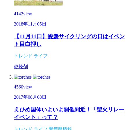
4142
view
2018年11月05日
【11月11日】愛媛サイクリングの日はイベン
ト目白押し
トレンド
ライフ
乾燥剤
4560
view
2017年08月08日
えひめ国体いよいよ開催間近！「聖火リレー
イベント」って？
トレンド
ライフ
愛媛県情報