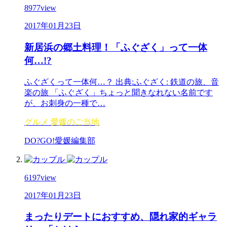
8977
view
2017年01月23日
新居浜の郷土料理！「ふぐざく」って一体
何…!?
ふぐざくって一体何…？ 出典:ふぐざく: 鉄道の旅、音
楽の旅 「ふぐざく」ちょっと聞きなれない名前です
が、お刺身の一種で…
グルメ
愛媛のご当地
DO?GO!愛媛編集部
6197
view
2017年01月23日
まったりデートにおすすめ、隠れ家的ギャラ