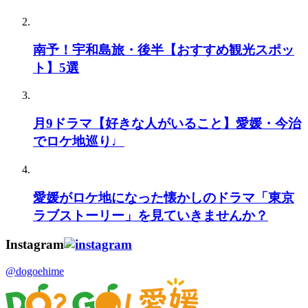
南予！宇和島旅・後半【おすすめ観光スポッ
ト】5選
月9ドラマ【好きな人がいること】愛媛・今治
でロケ地巡り♩
愛媛がロケ地になった懐かしのドラマ「東京
ラブストーリー」を見ていきませんか？
Instagram
@dogoehime