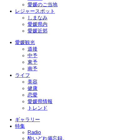
愛媛のご当地
レジャースポット
しまなみ
愛媛県内
愛媛近郊
愛媛観光
道後
中予
東予
南予
ライフ
美容
健康
恋愛
愛媛県情報
トレンド
ギャラリー
特集
Radio
酔いどれ備忘録。