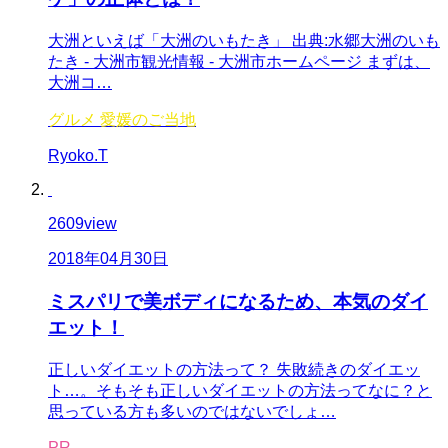
大洲といえば「大洲のいもたき」 出典:水郷大洲のいも
たき - 大洲市観光情報 - 大洲市ホームページ まずは、
大洲コ…
グルメ
愛媛のご当地
Ryoko.T
2609
view
2018年04月30日
ミスパリで美ボディになるため、本気のダイ
エット！
正しいダイエットの方法って？ 失敗続きのダイエッ
ト…。そもそも正しいダイエットの方法ってなに？と
思っている方も多いのではないでしょ…
PR