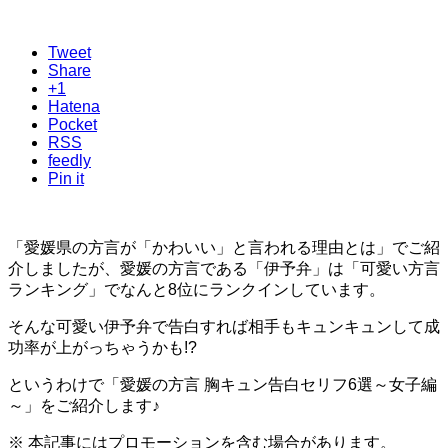
Tweet
Share
+1
Hatena
Pocket
RSS
feedly
Pin it
「愛媛県の方言が「かわいい」と言われる理由とは」でご紹
介しましたが、愛媛の方言である「伊予弁」は「可愛い方言
ランキング」でなんと8位にランクインしています。
そんな可愛い伊予弁で告白すれば相手もキュンキュンして成
功率が上がっちゃうかも!?
というわけで「愛媛の方言 胸キュン告白セリフ6選～女子編
～」をご紹介します♪
※ 本記事にはプロモーションを含む場合があります。