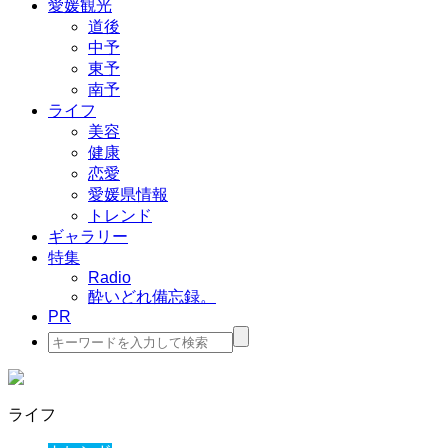
愛媛観光
道後
中予
東予
南予
ライフ
美容
健康
恋愛
愛媛県情報
トレンド
ギャラリー
特集
Radio
酔いどれ備忘録。
PR
検
索:
ライフ