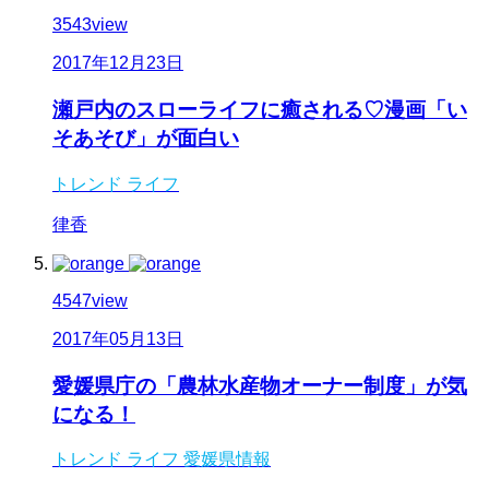
3543
view
2017年12月23日
瀬戸内のスローライフに癒される♡漫画「い
そあそび」が面白い
トレンド
ライフ
律香
4547
view
2017年05月13日
愛媛県庁の「農林水産物オーナー制度」が気
になる！
トレンド
ライフ
愛媛県情報