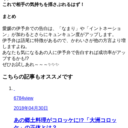
これで相手の気持ちを揺さぶれるはず！
まとめ
愛媛の伊予弁での告白は、「なまり」や「イントネーショ
ン」が加わるとさらにキュンキュン度がアップします。
伊予弁は語尾に特徴があるので、かわいさが他の方言より増
しますよね。
あなたも気になるあの人に伊予弁で告白すれば成功率がアッ
プするかも!?
ぜひお試しあれ～～～✨✨✨
こちらの記事もオススメです
6784
view
2018年04月30日
あの郷土料理がコロッケに!?「大洲コロッ
ケ」の正体とは？