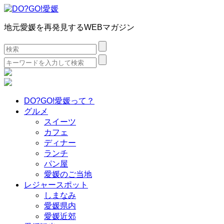
地元愛媛を再発見するWEBマガジン
検
索:
検
索:
DO?GO!愛媛って？
グルメ
スイーツ
カフェ
ディナー
ランチ
パン屋
愛媛のご当地
レジャースポット
しまなみ
愛媛県内
愛媛近郊