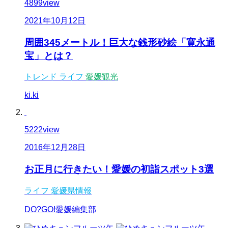
4899
view
2021年10月12日
周囲345メートル！巨大な銭形砂絵「寛永通
宝」とは？
トレンド
ライフ
愛媛観光
ki.ki
5222
view
2016年12月28日
お正月に行きたい！愛媛の初詣スポット3選
ライフ
愛媛県情報
DO?GO!愛媛編集部