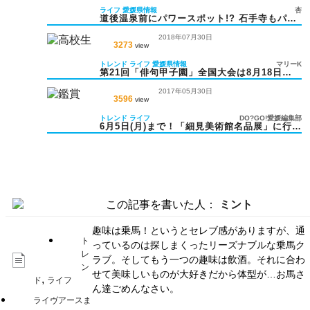
ライフ
愛媛県情報
杏
道後温泉前にパワースポット!? 石手寺もパワ
ースポットとして有名
2018年07月30日
3273
view
トレンド
ライフ
愛媛県情報
マリーK
第21回「俳句甲子園」全国大会は8月18日
（土）・19日（日）開催
2017年05月30日
3596
view
トレンド
ライフ
DO?GO!愛媛編集部
6月5日(月)まで！「細見美術館名品展」に行っ
てみた
この記事を書いた人：
ミント
趣味は乗馬！というとセレブ感がありますが、通
ト
っているのは探しまくったリーズナブルな乗馬ク
レ
ラブ。そしてもう一つの趣味は飲酒。それに合わ
ン
せて美味しいものが大好きだから体型が…お馬さ
,
ド
ライフ
ん達ごめんなさい。
ライヴアースま