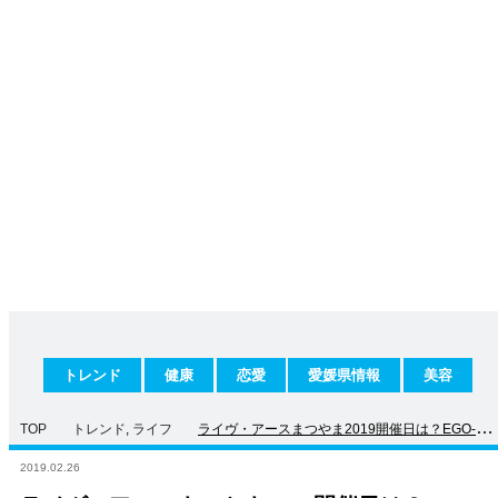
トレンド
健康
恋愛
愛媛県情報
美容
TOP
トレンド
,
ライフ
ライヴ・アースまつやま2019開催日は？EGO-
WRAPPIN’の出演決定！
2019.02.26