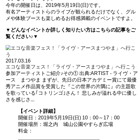
今年の開催日は、2019年5月19日(日)です。
有名アーティストらのライブが観られるだけでなく、グル
メや体験ブースも楽しめるお得感満載のイベントですよ。
▼どんなイベントか詳しく知りたい方はこちらの記事をご
覧ください♪▼
2017.03.16
エコな音楽フェス！「ライヴ・アースまつやま」へ行こう
参加アーティストご紹介♪その① 出典:ARTIST - ライヴ・ア
ース まつやま まずが、先日の日本アカデミー賞にて最優
秀アニメ作品賞を受賞した『この世界の片隅に』の主題歌
を歌っている｢コトリンゴ｣さん！ 悲しみが溢れる中に優し
さを感じさ...
【イベント詳細】
開催日：2019年5月19日(日) 10：00～17：00
開催場所：堀之内 城山公園やすらぎ広場
料金：