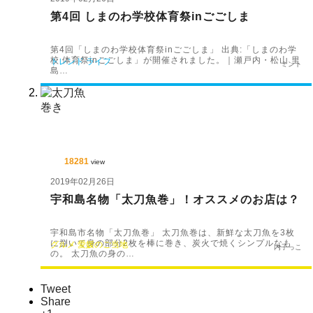
第4回 しまのわ学校体育祭inごごしま
第4回「しまのわ学校体育祭inごごしま」 出典:「しまのわ学
校 体育祭inごごしま」が開催されました。｜瀬戸内・松山 里
トレンド
ライフ
ミント
島…
18281
view
2019年02月26日
宇和島名物「太刀魚巻」！オススメのお店は？
宇和島市名物「太刀魚巻」 太刀魚巻は、新鮮な太刀魚を3枚
に捌いて身の部分2枚を棒に巻き、炭火で焼くシンプルなも
グルメ
愛媛のご当地
内子っこ
の。 太刀魚の身の…
Tweet
Share