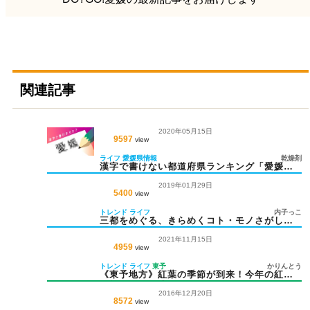
関連記事
2020年05月15日
9597
view
ライフ
愛媛県情報
乾燥剤
漢字で書けない都道府県ランキング「愛媛」
は何位？
2019年01月29日
5400
view
トレンド
ライフ
内子っこ
三都をめぐる、きらめくコト・モノさがし
「えひめさんさん物語」
2021年11月15日
4959
view
トレンド
ライフ
東予
かりんとう
《東予地方》紅葉の季節が到来！今年の紅葉
散策はここに決めた♪
2016年12月20日
8572
view