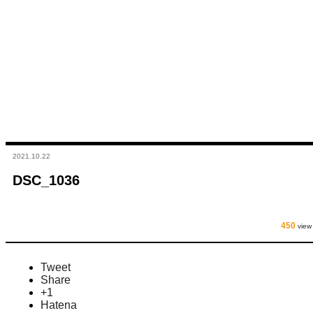
2021.10.22
DSC_1036
450
view
Tweet
Share
+1
Hatena