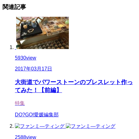
関連記事
5930
view
2017年03月17日
大街道でパワーストーンのブレスレット作っ
てみた！【前編】
特集
DO?GO!愛媛編集部
2588
view