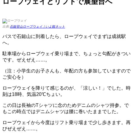
ロープウェイとリフトで展望台へ
出典:
石鎚登山ロープウェイ｜いよ観ネット
バスで石鎚山に到着したら、ロープウェイでまずは成就駅
へ。
駐車場からロープウェイ乗り場まで、ちょっと勾配がきつい
です。ぜえぜえ……。
（注：小学生のお子さんも、年配の方も参加していますので
ご安心を）
ロープウェイを降りて感じるのが、「涼しい！」でした。時
刻は18時、気温20℃ちょい。
この日は長袖のTシャツに念のためデニムのシャツ持参。で
もこの時点ではデニムシャツは腰に巻いたままでした。
ロープウェイから今度はリフト乗り場まで少し歩きます。再
びぜえぜえ……。