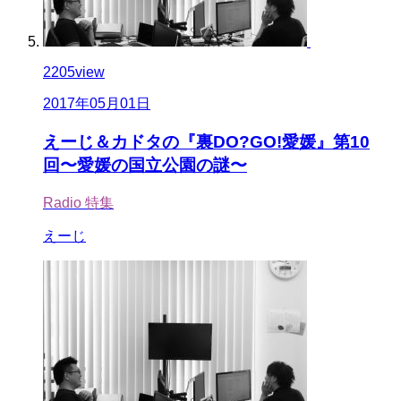
2205
view
2017年05月01日
えーじ＆カドタの『裏DO?GO!愛媛』第10
回〜愛媛の国立公園の謎〜
Radio
特集
えーじ