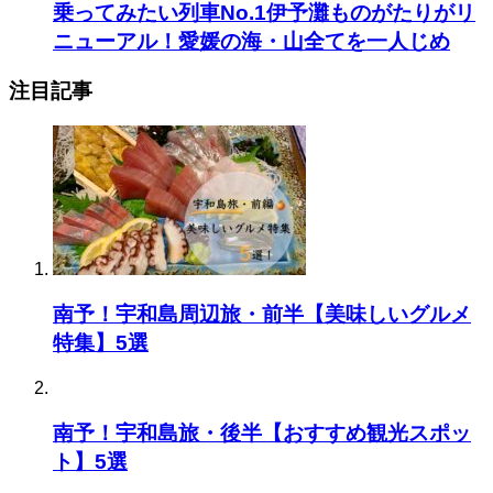
乗ってみたい列車No.1伊予灘ものがたりがリ
ニューアル！愛媛の海・山全てを一人じめ
注目記事
南予！宇和島周辺旅・前半【美味しいグルメ
特集】5選
南予！宇和島旅・後半【おすすめ観光スポッ
ト】5選