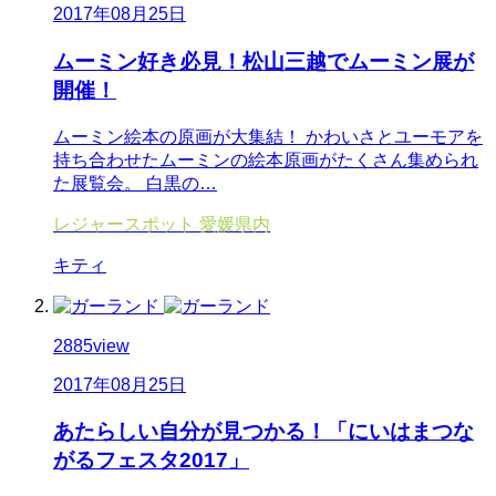
2017年08月25日
ムーミン好き必見！松山三越でムーミン展が
開催！
ムーミン絵本の原画が大集結！ かわいさとユーモアを
持ち合わせたムーミンの絵本原画がたくさん集められ
た展覧会。 白黒の…
レジャースポット
愛媛県内
キティ
2885
view
2017年08月25日
あたらしい自分が見つかる！「にいはまつな
がるフェスタ2017」