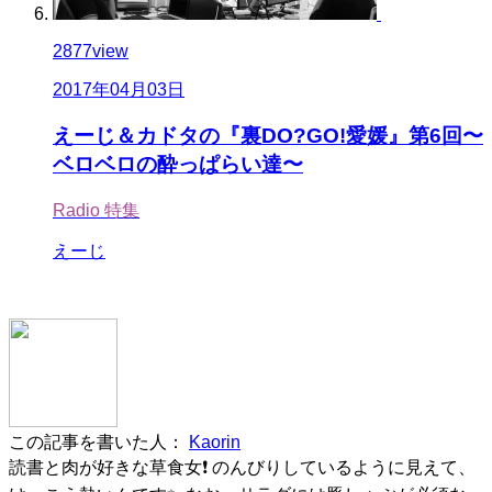
2877
view
2017年04月03日
えーじ＆カドタの『裏DO?GO!愛媛』第6回〜
ベロベロの酔っぱらい達〜
Radio
特集
えーじ
この記事を書いた人：
Kaorin
読書と肉が好きな草食女❗ のんびりしているように見えて、