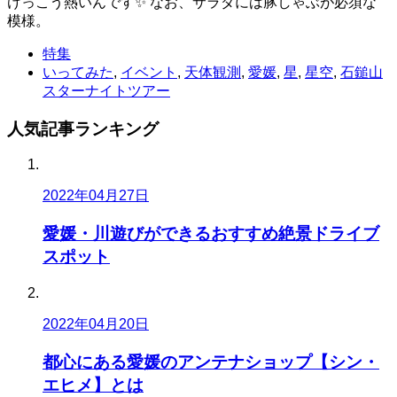
けっこう熱いんです✨ なお、サラダには豚しゃぶが必須な
模様。
特集
いってみた
,
イベント
,
天体観測
,
愛媛
,
星
,
星空
,
石鎚山
スターナイトツアー
人気記事
ランキング
2022年04月27日
愛媛・川遊びができるおすすめ絶景ドライブ
スポット
2022年04月20日
都心にある愛媛のアンテナショップ【シン・
エヒメ】とは