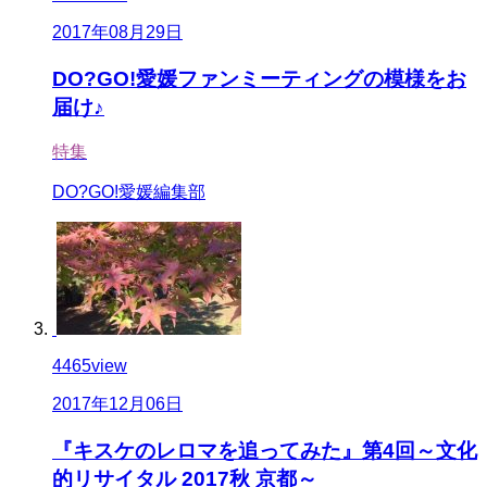
2017年08月29日
DO?GO!愛媛ファンミーティングの模様をお
届け♪
特集
DO?GO!愛媛編集部
4465
view
2017年12月06日
『キスケのレロマを追ってみた』第4回～文化
的リサイタル 2017秋 京都～