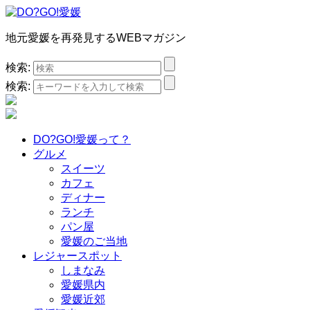
地元愛媛を再発見するWEBマガジン
検索:
検索:
DO?GO!愛媛って？
グルメ
スイーツ
カフェ
ディナー
ランチ
パン屋
愛媛のご当地
レジャースポット
しまなみ
愛媛県内
愛媛近郊