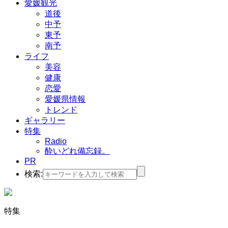
愛媛観光
道後
中予
東予
南予
ライフ
美容
健康
恋愛
愛媛県情報
トレンド
ギャラリー
特集
Radio
酔いどれ備忘録。
PR
検索:
特集