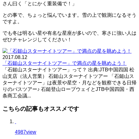
さん曰く「とにかく重装備で！」
との事で、ちょっと悩んでいます。雪の上で観測になるそう
ですよ。
でも冬は明るい星や有名な星座が多いので、寒さに強い人は
ぜひチャレンジしてください！
2017.08.12
「石鎚山スターナイトツアー」で満点の星を眺めよう！
「石鎚山スターナイトツアー」って？ 出典:JTB中国四国 松
山支店（法人営業） 石鎚山スターナイトツアー 「石鎚山ス
ターナイトツアー」は夜景や星空・月などを観察できる日帰
りのバスツアー♪ 石鎚登山ロープウェイとJTB中国四国・西
条商工会議...
こちらの記事もオススメです
4987
view