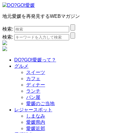
地元愛媛を再発見するWEBマガジン
検索:
検索:
DO?GO!愛媛って？
グルメ
スイーツ
カフェ
ディナー
ランチ
パン屋
愛媛のご当地
レジャースポット
しまなみ
愛媛県内
愛媛近郊