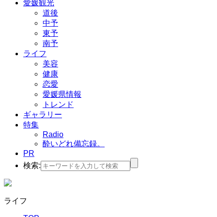
愛媛観光
道後
中予
東予
南予
ライフ
美容
健康
恋愛
愛媛県情報
トレンド
ギャラリー
特集
Radio
酔いどれ備忘録。
PR
検索:
ライフ