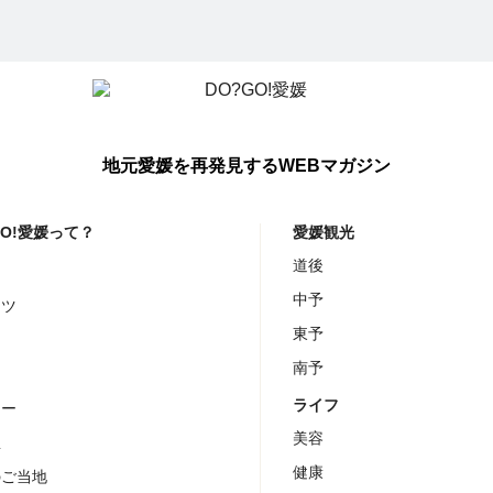
地元愛媛を再発見するWEBマガジン
GO!愛媛って？
愛媛観光
道後
メ
中予
ーツ
東予
ェ
南予
チ
ライフ
ナー
美容
屋
健康
のご当地