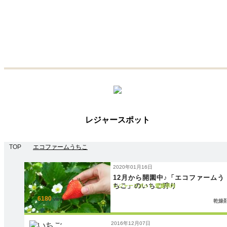
レジャースポット
TOP
エコファームうちこ
2020年01月16日
12月から開園中♪「エコファームう
ちこ」のいちご狩り
レジャースポット
愛媛県内
6180
view
乾燥
2016年12月07日