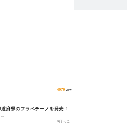
4076
view
都道府県のフラペチーノを発売！
ジ…
内子っこ