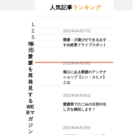
人気記事
ランキング
2022年04月27日
愛媛・川遊びができるおす
地
すめ絶景ドライブスポット
元
愛
媛
2022年04月20日
を
都心にある愛媛のアンテナ
再
ショップ【シン・エヒメ】
発
とは
見
す
2022年04月05日
る
愛媛県でのごみの分別や出
WE
し方を解説します！
Bマ
ガ
ジ
2022年04月19日
ン