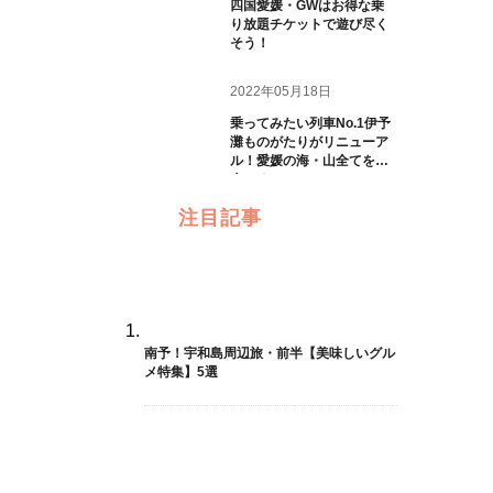
四国愛媛・GWはお得な乗
り放題チケットで遊び尽く
そう！
2022年05月18日
乗ってみたい列車No.1伊予
灘ものがたりがリニューア
ル！愛媛の海・山全てを一
人じめ
注目記事
南予！宇和島周辺旅・前半【美味しいグル
メ特集】5選