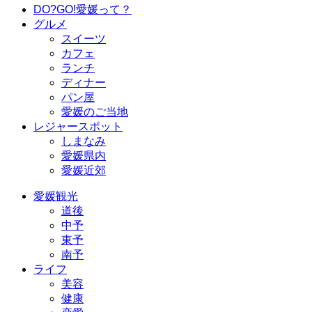
DO?GO!愛媛って？
グルメ
スイーツ
カフェ
ランチ
ディナー
パン屋
愛媛のご当地
レジャースポット
しまなみ
愛媛県内
愛媛近郊
愛媛観光
道後
中予
東予
南予
ライフ
美容
健康