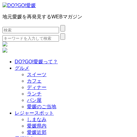
地元愛媛を再発見するWEBマガジン
検
索:
検
索:
DO?GO!愛媛って？
グルメ
スイーツ
カフェ
ディナー
ランチ
パン屋
愛媛のご当地
レジャースポット
しまなみ
愛媛県内
愛媛近郊