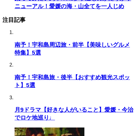
ニューアル！愛媛の海・山全てを一人じめ
注目記事
南予！宇和島周辺旅・前半【美味しいグルメ
特集】5選
南予！宇和島旅・後半【おすすめ観光スポッ
ト】5選
月9ドラマ【好きな人がいること】愛媛・今治
でロケ地巡り♩