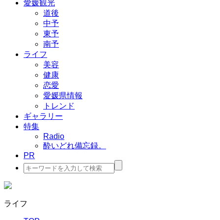
愛媛観光
道後
中予
東予
南予
ライフ
美容
健康
恋愛
愛媛県情報
トレンド
ギャラリー
特集
Radio
酔いどれ備忘録。
PR
検
索:
ライフ