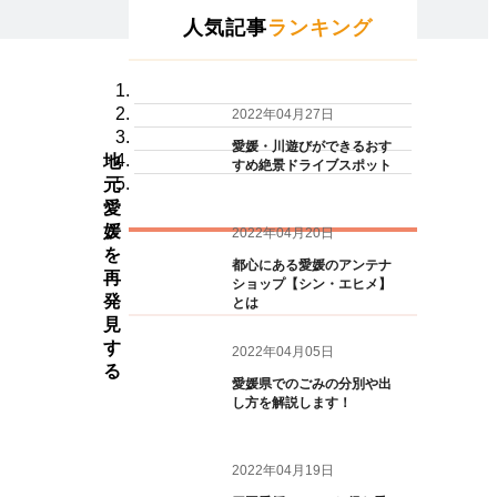
人気記事
ランキング
2022年04月27日
愛媛・川遊びができるおす
地
すめ絶景ドライブスポット
元
愛
媛
2022年04月20日
を
都心にある愛媛のアンテナ
再
ショップ【シン・エヒメ】
発
とは
見
す
2022年04月05日
る
愛媛県でのごみの分別や出
し方を解説します！
2022年04月19日