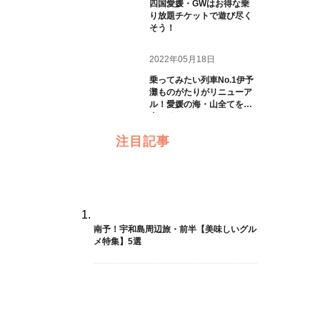
四国愛媛・GWはお得な乗
り放題チケットで遊び尽く
そう！
2022年05月18日
乗ってみたい列車No.1伊予
灘ものがたりがリニューア
ル！愛媛の海・山全てを一
人じめ
注目記事
南予！宇和島周辺旅・前半【美味しいグル
メ特集】5選