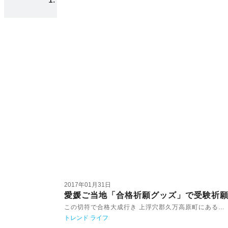
2017年01月31日
愛媛ご当地「合格祈願グッズ」で受験祈
この切符で合格大成行き 上浮穴郡久万高原町にある…
トレンド
ライフ