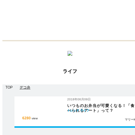
ライフ
TOP
デコ弁
2018年06月09日
いつものお弁当が可愛くなる！「食
べられるアート」って？
トレンド
ライフ
6280
view
マリー