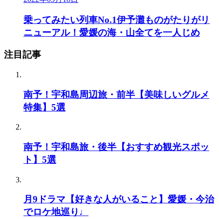
乗ってみたい列車No.1伊予灘ものがたりがリ
ニューアル！愛媛の海・山全てを一人じめ
注目記事
南予！宇和島周辺旅・前半【美味しいグルメ
特集】5選
南予！宇和島旅・後半【おすすめ観光スポッ
ト】5選
月9ドラマ【好きな人がいること】愛媛・今治
でロケ地巡り♩