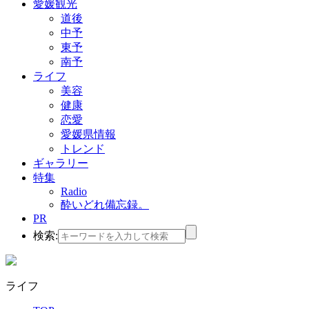
愛媛観光
道後
中予
東予
南予
ライフ
美容
健康
恋愛
愛媛県情報
トレンド
ギャラリー
特集
Radio
酔いどれ備忘録。
PR
検索:
ライフ