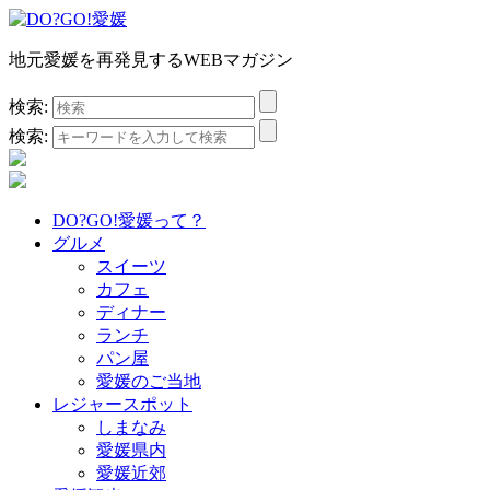
地元愛媛を再発見するWEBマガジン
検索:
検索:
DO?GO!愛媛って？
グルメ
スイーツ
カフェ
ディナー
ランチ
パン屋
愛媛のご当地
レジャースポット
しまなみ
愛媛県内
愛媛近郊