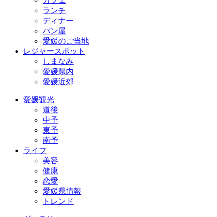
カフェ
ランチ
ディナー
パン屋
愛媛のご当地
レジャースポット
しまなみ
愛媛県内
愛媛近郊
愛媛観光
道後
中予
東予
南予
ライフ
美容
健康
恋愛
愛媛県情報
トレンド