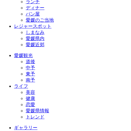
ランチ
ディナー
パン屋
愛媛のご当地
レジャースポット
しまなみ
愛媛県内
愛媛近郊
愛媛観光
道後
中予
東予
南予
ライフ
美容
健康
恋愛
愛媛県情報
トレンド
ギャラリー