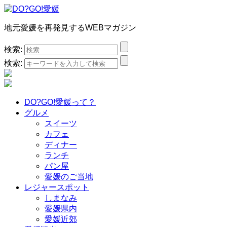
地元愛媛を再発見するWEBマガジン
検索:
検索:
DO?GO!愛媛って？
グルメ
スイーツ
カフェ
ディナー
ランチ
パン屋
愛媛のご当地
レジャースポット
しまなみ
愛媛県内
愛媛近郊