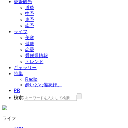
愛媛観光
道後
中予
東予
南予
ライフ
美容
健康
恋愛
愛媛県情報
トレンド
ギャラリー
特集
Radio
酔いどれ備忘録。
PR
検索:
ライフ