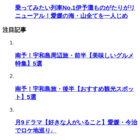
乗ってみたい列車No.1伊予灘ものがたりがリ
ニューアル！愛媛の海・山全てを一人じめ
注目記事
南予！宇和島周辺旅・前半【美味しいグルメ
特集】5選
南予！宇和島旅・後半【おすすめ観光スポッ
ト】5選
月9ドラマ【好きな人がいること】愛媛・今治
でロケ地巡り♩