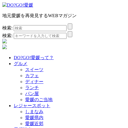
地元愛媛を再発見するWEBマガジン
検索:
検索:
DO?GO!愛媛って？
グルメ
スイーツ
カフェ
ディナー
ランチ
パン屋
愛媛のご当地
レジャースポット
しまなみ
愛媛県内
愛媛近郊