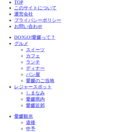
TOP
このサイトについて
運営会社
プライバシーポリシー
お問い合わせ
DO?GO!愛媛って？
グルメ
スイーツ
カフェ
ランチ
ディナー
パン屋
愛媛のご当地
レジャースポット
しまなみ
愛媛県内
愛媛近郊
愛媛観光
道後
中予