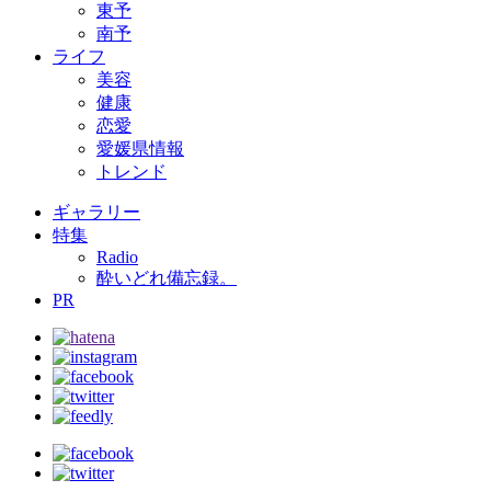
東予
南予
ライフ
美容
健康
恋愛
愛媛県情報
トレンド
ギャラリー
特集
Radio
酔いどれ備忘録。
PR