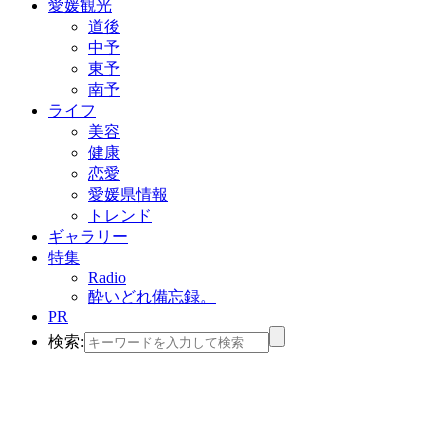
愛媛観光
道後
中予
東予
南予
ライフ
美容
健康
恋愛
愛媛県情報
トレンド
ギャラリー
特集
Radio
酔いどれ備忘録。
PR
検索: