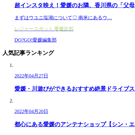
超インスタ映え！愛媛のお隣、香川県の「父母
まずはウユニ塩湖について♡ 南米にあるウ…
レジャースポット
愛媛近郊
DO?GO!愛媛編集部
人気記事
ランキング
2022年04月27日
愛媛・川遊びができるおすすめ絶景ドライブス
2022年04月20日
都心にある愛媛のアンテナショップ【シン・エ