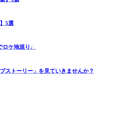
】5選
でロケ地巡り♩
ブストーリー」を見ていきませんか？