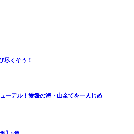
び尽くそう！
ニューアル！愛媛の海・山全てを一人じめ
集】5選