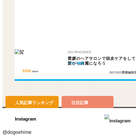
2017年02月08日
愛媛のヘアサロンで頭皮ケアをして
髪から綺麗になろう
ライフ
美容
5559
view
DO?GO!愛媛編集
人気記事
ランキング
注目記事
Instagram
@dogoehime