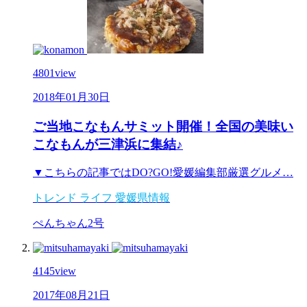
4801
view
2018年01月30日
ご当地こなもんサミット開催！全国の美味い
こなもんが三津浜に集結♪
▼こちらの記事ではDO?GO!愛媛編集部厳選グルメ…
トレンド
ライフ
愛媛県情報
ぺんちゃん2号
4145
view
2017年08月21日