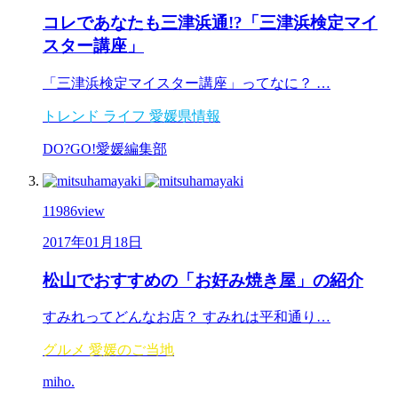
コレであなたも三津浜通!?「三津浜検定マイ
スター講座」
「三津浜検定マイスター講座」ってなに？ …
トレンド
ライフ
愛媛県情報
DO?GO!愛媛編集部
11986
view
2017年01月18日
松山でおすすめの「お好み焼き屋」の紹介
すみれってどんなお店？ すみれは平和通り…
グルメ
愛媛のご当地
miho.