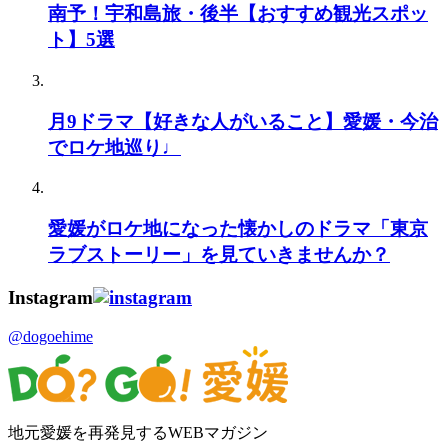
南予！宇和島旅・後半【おすすめ観光スポッ
ト】5選
月9ドラマ【好きな人がいること】愛媛・今治
でロケ地巡り♩
愛媛がロケ地になった懐かしのドラマ「東京
ラブストーリー」を見ていきませんか？
Instagram
@dogoehime
地元愛媛を再発見するWEBマガジン