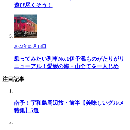
遊び尽くそう！
2022年05月18日
乗ってみたい列車No.1伊予灘ものがたりがリ
ニューアル！愛媛の海・山全てを一人じめ
注目記事
南予！宇和島周辺旅・前半【美味しいグルメ
特集】5選