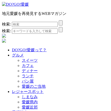
地元愛媛を再発見するWEBマガジン
検索:
検索:
DO?GO!愛媛って？
グルメ
スイーツ
カフェ
ディナー
ランチ
パン屋
愛媛のご当地
レジャースポット
しまなみ
愛媛県内
愛媛近郊