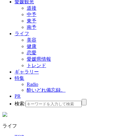
愛媛観光
道後
中予
東予
南予
ライフ
美容
健康
恋愛
愛媛県情報
トレンド
ギャラリー
特集
Radio
酔いどれ備忘録。
PR
検索:
ライフ