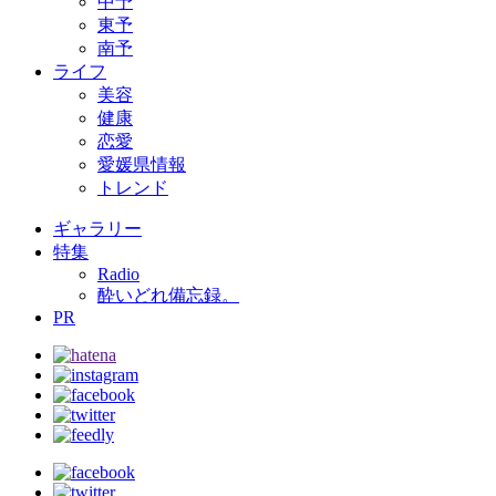
中予
東予
南予
ライフ
美容
健康
恋愛
愛媛県情報
トレンド
ギャラリー
特集
Radio
酔いどれ備忘録。
PR