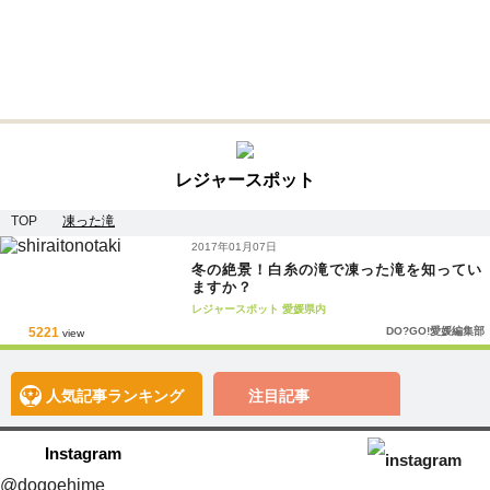
レジャースポット
TOP
凍った滝
2017年01月07日
冬の絶景！白糸の滝で凍った滝を知ってい
ますか？
レジャースポット
愛媛県内
5221
DO?GO!愛媛編集部
view
人気記事
ランキング
注目記事
Instagram
@dogoehime