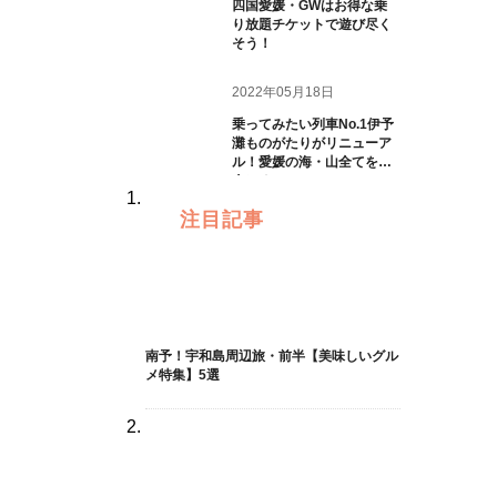
四国愛媛・GWはお得な乗
り放題チケットで遊び尽く
そう！
2022年05月18日
乗ってみたい列車No.1伊予
灘ものがたりがリニューア
ル！愛媛の海・山全てを一
人じめ
注目記事
南予！宇和島周辺旅・前半【美味しいグル
メ特集】5選