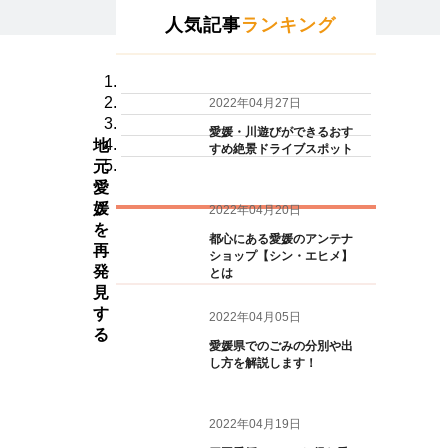
人気記事
ランキング
2022年04月27日
愛媛・川遊びができるおす
地
すめ絶景ドライブスポット
元
愛
媛
2022年04月20日
を
都心にある愛媛のアンテナ
再
ショップ【シン・エヒメ】
発
とは
見
す
2022年04月05日
る
愛媛県でのごみの分別や出
し方を解説します！
2022年04月19日