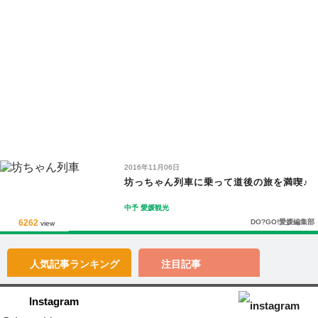
2016年11月06日
坊っちゃん列車に乗って道後の旅を満喫♪
中予
愛媛観光
6262
DO?GO!愛媛編集部
view
人気記事
ランキング
注目記事
Instagram