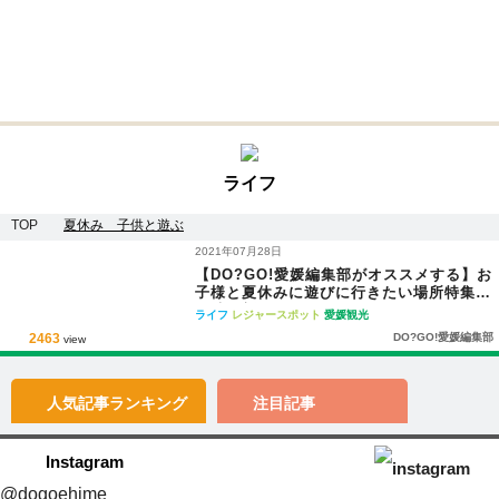
ライフ
TOP
夏休み 子供と遊ぶ
2021年07月28日
【DO?GO!愛媛編集部がオススメする】お
子様と夏休みに遊びに行きたい場所特集＊
随時更新＊
ライフ
レジャースポット
愛媛観光
2463
DO?GO!愛媛編集部
view
人気記事
ランキング
注目記事
Instagram
@dogoehime