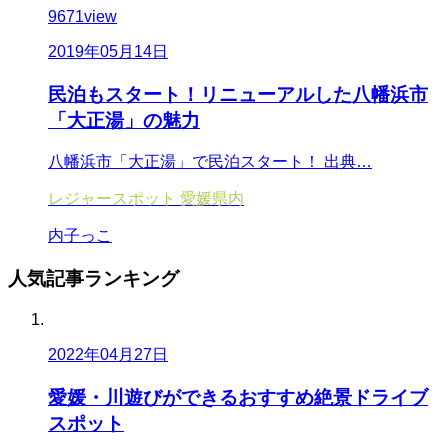
9671
view
2019年05月14日
民泊もスタート！リニューアルした八幡浜市
「大正湯」の魅力
八幡浜市「大正湯」で民泊スタート！ 出典…
レジャースポット
愛媛県内
内子っこ
人気記事
ランキング
2022年04月27日
愛媛・川遊びができるおすすめ絶景ドライブ
スポット