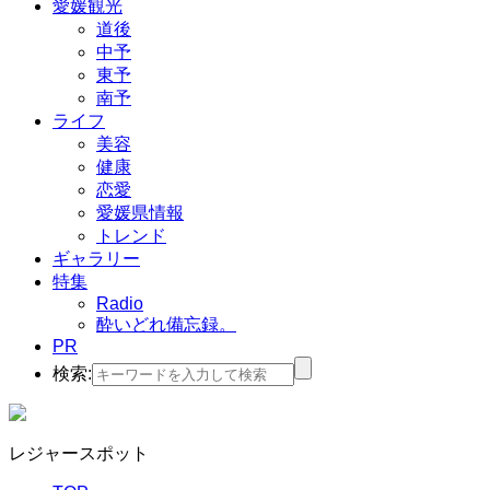
愛媛観光
道後
中予
東予
南予
ライフ
美容
健康
恋愛
愛媛県情報
トレンド
ギャラリー
特集
Radio
酔いどれ備忘録。
PR
検索:
レジャースポット