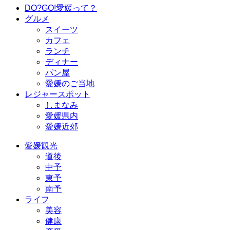
DO?GO!愛媛って？
グルメ
スイーツ
カフェ
ランチ
ディナー
パン屋
愛媛のご当地
レジャースポット
しまなみ
愛媛県内
愛媛近郊
愛媛観光
道後
中予
東予
南予
ライフ
美容
健康