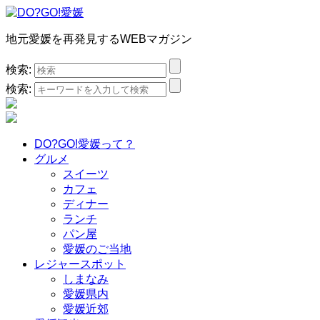
地元愛媛を再発見するWEBマガジン
検索:
検索:
DO?GO!愛媛って？
グルメ
スイーツ
カフェ
ディナー
ランチ
パン屋
愛媛のご当地
レジャースポット
しまなみ
愛媛県内
愛媛近郊