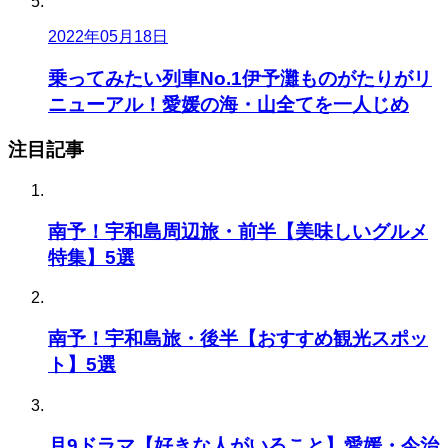
2022年05月18日
乗ってみたい列車No.1伊予灘ものがたりがリ
ニューアル！愛媛の海・山全てを一人じめ
注目記事
南予！宇和島周辺旅・前半【美味しいグルメ
特集】5選
南予！宇和島旅・後半【おすすめ観光スポッ
ト】5選
月9ドラマ【好きな人がいること】愛媛・今治