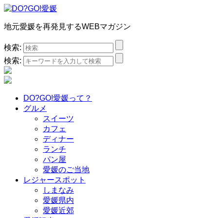
地元愛媛を再発見するWEBマガジン
検索:
検索:
DO?GO!愛媛って？
グルメ
スイーツ
カフェ
ディナー
ランチ
パン屋
愛媛のご当地
レジャースポット
しまなみ
愛媛県内
愛媛近郊