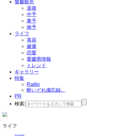
愛媛観光
道後
中予
東予
南予
ライフ
美容
健康
恋愛
愛媛県情報
トレンド
ギャラリー
特集
Radio
酔いどれ備忘録。
PR
検索:
ライフ