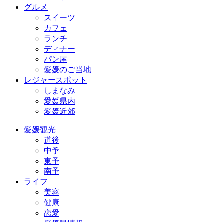
グルメ
スイーツ
カフェ
ランチ
ディナー
パン屋
愛媛のご当地
レジャースポット
しまなみ
愛媛県内
愛媛近郊
愛媛観光
道後
中予
東予
南予
ライフ
美容
健康
恋愛