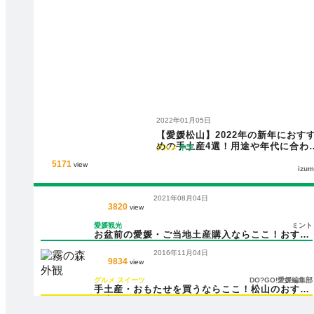
2022年01月05日
【愛媛松山】2022年の新年におす
めの手土産4選！用途や年代に合わ
グルメ
中予
てご紹介♪
5171
view
izum
2021年08月04日
3820
view
愛媛観光
ミント
お盆前の愛媛・ご当地土産購入ならここ！おすす
め「道の駅」3選！
2016年11月04日
9834
view
グルメ
スイーツ
DO?GO!愛媛編集部
手土産・おもたせを買うならここ！松山のおすす
め店舗