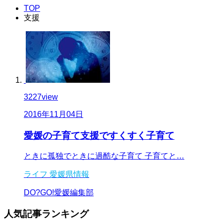
TOP
支援
3227
view
2016年11月04日
愛媛の子育て支援ですくすく子育て
ときに孤独でときに過酷な子育て 子育てと…
ライフ
愛媛県情報
DO?GO!愛媛編集部
人気記事
ランキング