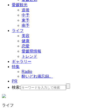
愛媛観光
道後
中予
東予
南予
ライフ
美容
健康
恋愛
愛媛県情報
トレンド
ギャラリー
特集
Radio
酔いどれ備忘録。
PR
検索:
ライフ