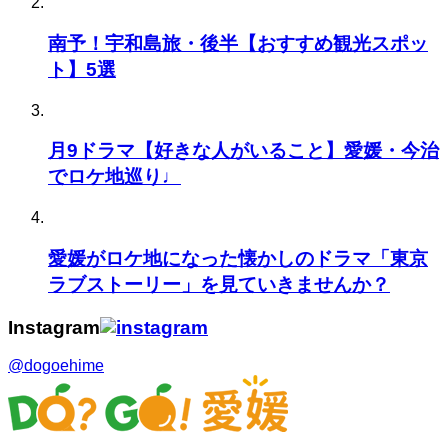
南予！宇和島旅・後半【おすすめ観光スポッ
ト】5選
月9ドラマ【好きな人がいること】愛媛・今治
でロケ地巡り♩
愛媛がロケ地になった懐かしのドラマ「東京
ラブストーリー」を見ていきませんか？
Instagram
@dogoehime