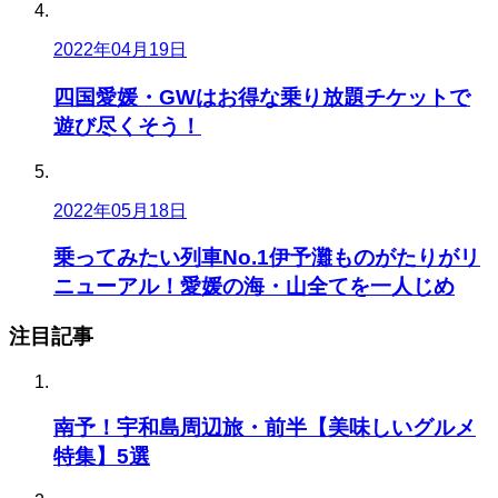
2022年04月19日
四国愛媛・GWはお得な乗り放題チケットで
遊び尽くそう！
2022年05月18日
乗ってみたい列車No.1伊予灘ものがたりがリ
ニューアル！愛媛の海・山全てを一人じめ
注目記事
南予！宇和島周辺旅・前半【美味しいグルメ
特集】5選