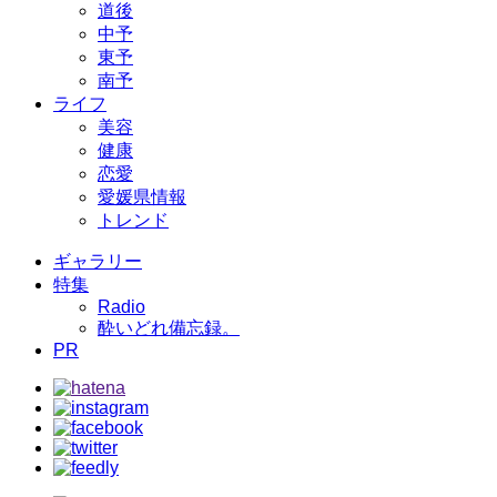
道後
中予
東予
南予
ライフ
美容
健康
恋愛
愛媛県情報
トレンド
ギャラリー
特集
Radio
酔いどれ備忘録。
PR