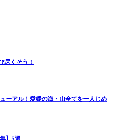
び尽くそう！
ニューアル！愛媛の海・山全てを一人じめ
集】5選