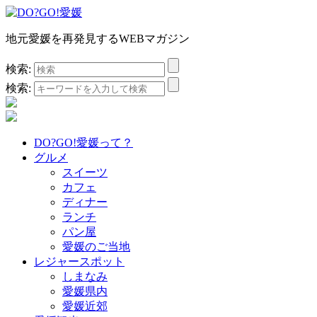
地元愛媛を再発見するWEBマガジン
検索:
検索:
DO?GO!愛媛って？
グルメ
スイーツ
カフェ
ディナー
ランチ
パン屋
愛媛のご当地
レジャースポット
しまなみ
愛媛県内
愛媛近郊