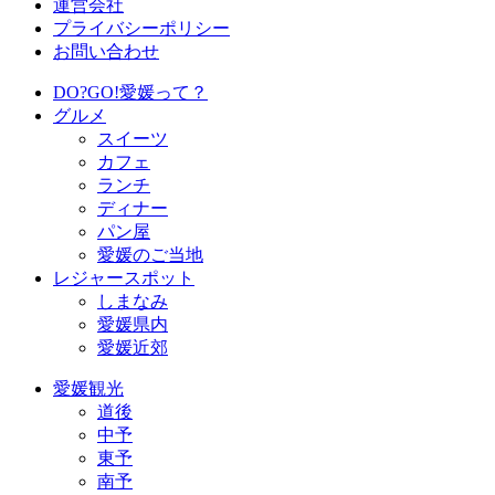
運営会社
プライバシーポリシー
お問い合わせ
DO?GO!愛媛って？
グルメ
スイーツ
カフェ
ランチ
ディナー
パン屋
愛媛のご当地
レジャースポット
しまなみ
愛媛県内
愛媛近郊
愛媛観光
道後
中予
東予
南予