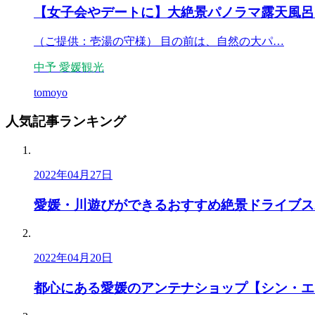
【女子会やデートに】大絶景パノラマ露天風呂
（ご提供：壱湯の守様） 目の前は、自然の大パ…
中予
愛媛観光
tomoyo
人気記事
ランキング
2022年04月27日
愛媛・川遊びができるおすすめ絶景ドライブス
2022年04月20日
都心にある愛媛のアンテナショップ【シン・エ