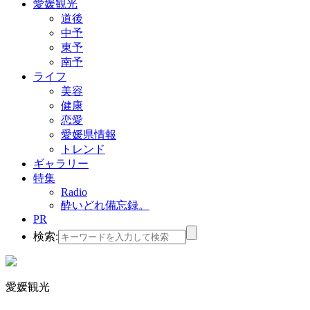
愛媛観光
道後
中予
東予
南予
ライフ
美容
健康
恋愛
愛媛県情報
トレンド
ギャラリー
特集
Radio
酔いどれ備忘録。
PR
検索:
愛媛観光