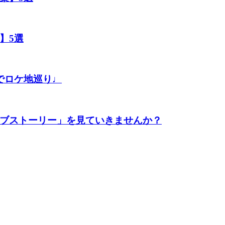
】5選
でロケ地巡り♩
ブストーリー」を見ていきませんか？