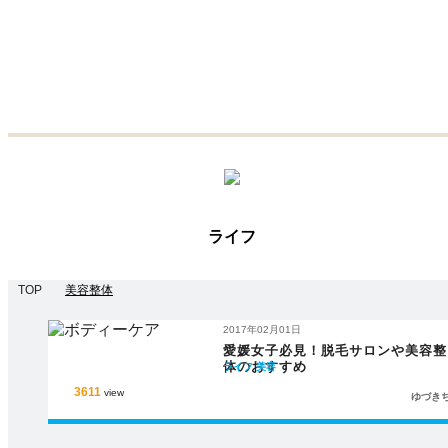
ライフ
TOP
美容整体
2017年02月01日
愛媛女子必見！脱毛サロンや美容整
体のおすすめ
ライフ
美容
3611
view
ゆづき