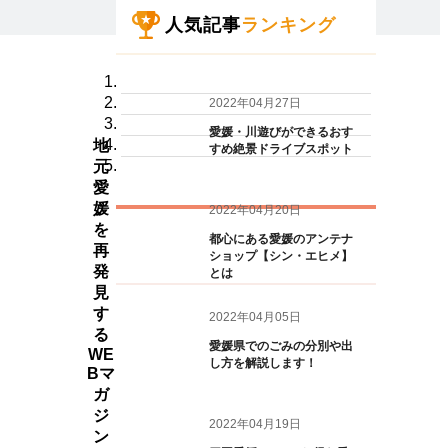
人気記事
ランキング
2022年04月27日
愛媛・川遊びができるおす
地
すめ絶景ドライブスポット
元
愛
媛
2022年04月20日
を
都心にある愛媛のアンテナ
再
ショップ【シン・エヒメ】
発
とは
見
す
2022年04月05日
る
愛媛県でのごみの分別や出
WE
し方を解説します！
Bマ
ガ
ジ
2022年04月19日
ン