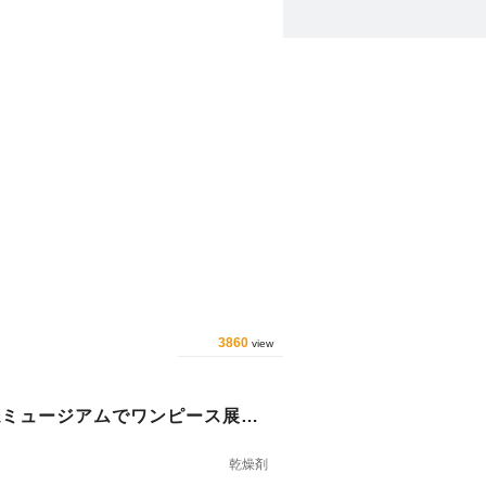
3860
view
ねミュージアムでワンピース展開
乾燥剤