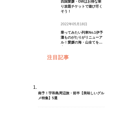
四国愛媛・GWはお得な乗
り放題チケットで遊び尽く
そう！
2022年05月18日
乗ってみたい列車No.1伊予
灘ものがたりがリニューア
ル！愛媛の海・山全てを一
人じめ
注目記事
南予！宇和島周辺旅・前半【美味しいグル
メ特集】5選