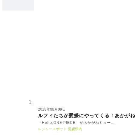
2018年08月09日
ルフィたちが愛媛にやってくる！あかが
催中！
「Hello,ONE PIECE」があかがねミュー…
レジャースポット
愛媛県内