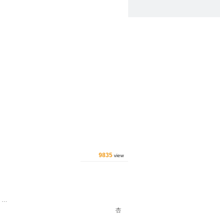
9835
view
く…
杏