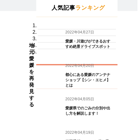
人気記事
ランキング
2022年04月27日
愛媛・川遊びができるおす
地
すめ絶景ドライブスポット
元
愛
媛
2022年04月20日
を
都心にある愛媛のアンテナ
再
ショップ【シン・エヒメ】
発
とは
見
す
2022年04月05日
る
愛媛県でのごみの分別や出
し方を解説します！
2022年04月19日