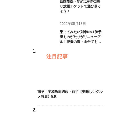
四国愛媛・GWはお得な乗
り放題チケットで遊び尽く
そう！
2022年05月18日
乗ってみたい列車No.1伊予
灘ものがたりがリニューア
ル！愛媛の海・山全てを一
人じめ
注目記事
南予！宇和島周辺旅・前半【美味しいグル
メ特集】5選