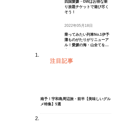
四国愛媛・GWはお得な乗
り放題チケットで遊び尽く
そう！
2022年05月18日
乗ってみたい列車No.1伊予
灘ものがたりがリニューア
ル！愛媛の海・山全てを一
人じめ
注目記事
南予！宇和島周辺旅・前半【美味しいグル
メ特集】5選