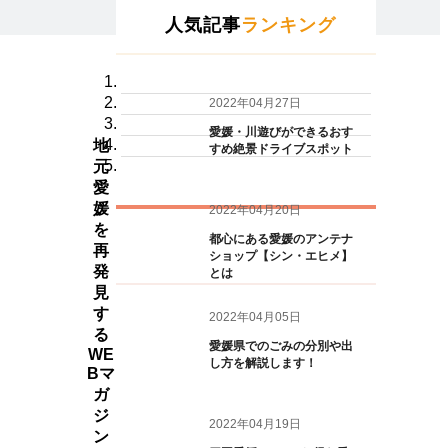
人気記事
ランキング
2022年04月27日
愛媛・川遊びができるおす
地
すめ絶景ドライブスポット
元
愛
媛
2022年04月20日
を
都心にある愛媛のアンテナ
再
ショップ【シン・エヒメ】
発
とは
見
す
2022年04月05日
る
愛媛県でのごみの分別や出
WE
し方を解説します！
Bマ
ガ
ジ
2022年04月19日
ン