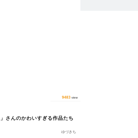
9483
view
chie」さんのかわいすぎる作品たち
ゆづきち