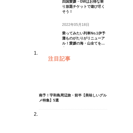
四国愛媛・GWはお得な乗
り放題チケットで遊び尽く
そう！
2022年05月18日
乗ってみたい列車No.1伊予
灘ものがたりがリニューア
ル！愛媛の海・山全てを一
人じめ
注目記事
南予！宇和島周辺旅・前半【美味しいグル
メ特集】5選