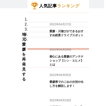
人気記事
ランキング
2022年04月27日
愛媛・川遊びができるおす
地
すめ絶景ドライブスポット
元
愛
媛
2022年04月20日
を
都心にある愛媛のアンテナ
再
ショップ【シン・エヒメ】
発
とは
見
す
2022年04月05日
る
愛媛県でのごみの分別や出
し方を解説します！
2022年04月19日