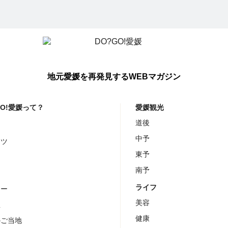
地元愛媛を再発見するWEBマガジン
GO!愛媛って？
愛媛観光
道後
メ
中予
ーツ
東予
ェ
南予
チ
ライフ
ナー
美容
屋
健康
のご当地